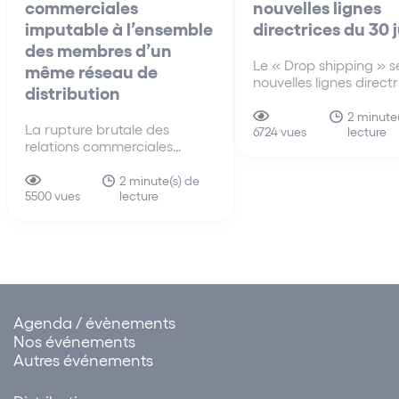
commerciales
nouvelles lignes
imputable à l’ensemble
directrices du 30 
des membres d’un
Le « Drop shipping » se
même réseau de
nouvelles lignes direct
distribution
30 juin A la différenc
anciennes lignes direct
2 minute(
La rupture brutale des
lecture
de 2010, les nouvelles 
6724 vues
relations commerciales
directrices du 30 juin 
imputable à l’ensemble des
s’intéressent pour la p
membres d’un même réseau
2 minute(s) de
fois au mécanisme du 
lecture
de distribution La faute tirée
5500 vues
shipping…
de la rupture brutale des
relations commerciales
établies peut être attribuée à
un ensemble de sociétés.
Cette solution influe sur…
Agenda / évènements
Nos événements
Autres événements