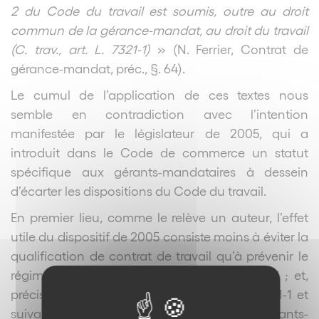
2 du Code du travail est soumis, outre au droit
commun de la gérance-mandat, au droit du travail
(C. trav., art. L. 7321-1)
» (N. Ferrier, Contrat de
gérance-mandat, préc., §. 64).
Le cumul de l’application de ces textes nous
semble en contradiction avec l’intention
manifestée par le législateur de 2005, qui a
introduit dans le Code de commerce un statut
spécifique aux gérants-mandataires à dessein
d’écarter les dispositions du Code du travail.
En premier lieu, comme le relève un auteur, l’effet
utile du dispositif de 2005 consiste moins à éviter la
qualification de contrat de travail qu’à prévenir le
régime juridique résultant du droit du travail ; et,
précisément, l’application des articles L. 7321-1 et
suivants du Code du travail aux gérants-