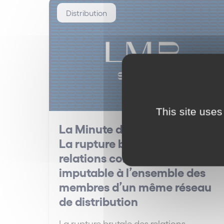
Distribution
This site uses
La Minute des Réseaux #23 –
La rupture brutale des
relations commerciales
imputable à l’ensemble des
membres d’un même réseau
de distribution
La rupture brutale des relations