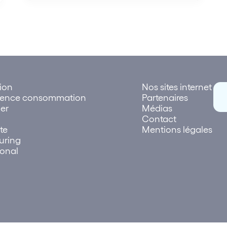
tion
Nos sites internet
rence consommation
Partenaires
er
Médias
Contact
te
Mentions légales
uring
ional