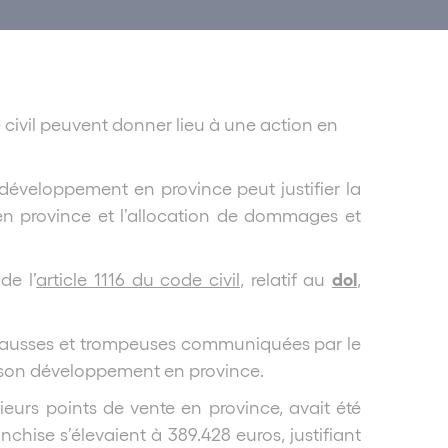
e civil peuvent donner lieu à une action en
 développement en province peut justifier la
 en province et l’allocation de dommages et
dol
de l’
article 1116 du code civil
, relatif au
,
ns fausses et trompeuses communiquées par le
de son développement en province.
sieurs points de vente en province, avait été
chise s’élevaient à 389.428 euros, justifiant