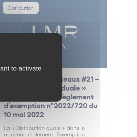
Distribution
ant to activate
La Minute des Réseaux #21 –
La « Distribution duale »
dans le nouveau règlement
d’exemption n°2022/720 du
10 mai 2022
La « Distribution duale » dans le
nouveau règlement d’exemption