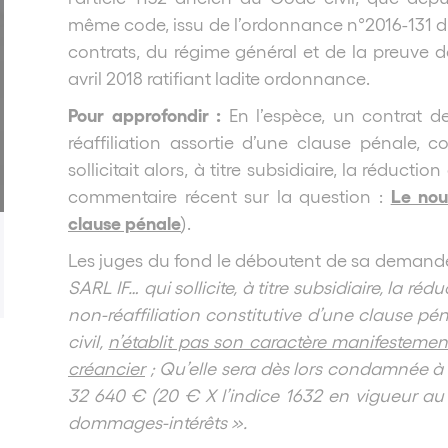
même code, issu de l’ordonnance n°2016-131 du 
contrats, du régime général et de la preuve de
avril 2018 ratifiant ladite ordonnance.
Pour approfondir :
En l’espèce, un contrat 
réaffiliation assortie d’une clause pénale, 
sollicitait alors, à titre subsidiaire, la réduc
Le nou
commentaire récent sur la question :
clause pénale
).
Les juges du fond le déboutent de sa demande
SARL IF… qui sollicite, à titre subsidiaire, la ré
non-réaffiliation constitutive d’une clause pén
civil,
n’établit pas son caractère manifestement
créancier
; Qu’elle sera dès lors condamnée à
32 640 € (20 € X l’indice 1632 en vigueur au p
dommages-intérêts ».