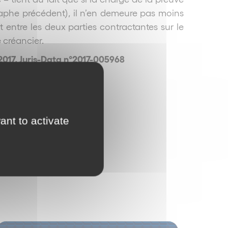
graphe précédent), il n’en demeure pas moins
 entre les deux parties contractantes sur le
 créancier.
2017, Juris-Data n°2017-005968
ur
ant to activate