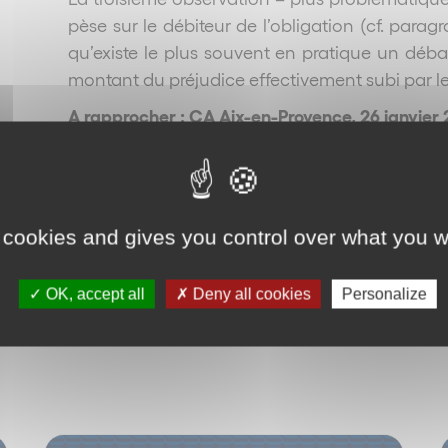
pèse sur le débiteur de l’obligation (cf. para
qu’existe le plus souvent en pratique un débat
montant du préjudice effectivement subi par le
A rapprocher : CA Aix-en-Provence, 26 janvier 
Reto
 cookies and gives you control over what you w
OK, accept all
Deny all cookies
Personalize