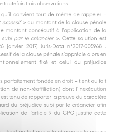
e toutefois trois observations.
qu’il convient tout de même de rappeler –
 excessif »
du montant de la clause pénale
le montant consécutif à l’application de la
 subi par le créancier »
. Cette solution est
 janvier 2017, Juris-Data n°2017-005968 :
ssif de la clause pénale s’apprécie alors en
ionnellement fixé et celui du préjudice
arfaitement fondée en droit – tient au fait
tion de non-réaffiliation) dont l’inexécution
 est tenu de rapporter la preuve du caractère
ard du préjudice subi par le créancier afin
ication de l’article 9 du CPC justifie cette
– tient au fait que si la charge de la preuve