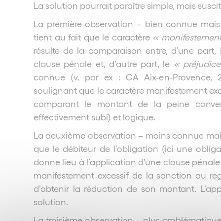
La solution pourrait paraître simple, mais suscit
La première observation – bien connue mais 
tient au fait que le caractère
« manifestement
résulte de la comparaison entre, d’une part, 
clause pénale et, d’autre part, le
« préjudice
connue (v. par ex : CA Aix-en-Provence, 26
soulignant que le caractère manifestement exce
comparant le montant de la peine convent
effectivement subi) et logique.
La deuxième observation – moins connue mais p
que le débiteur de l’obligation (ici une obliga
donne lieu à l’application d’une clause pénale
manifestement excessif de la sanction au reg
d’obtenir la réduction de son montant. L’appl
solution.
La troisième observation – plus problématique 