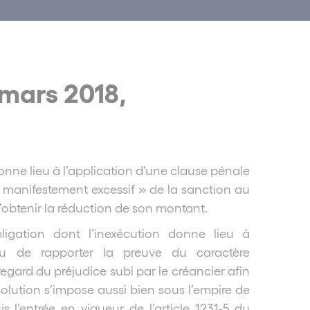
 mars 2018,
donne lieu à l’application d’une clause pénale
« manifestement excessif » de la sanction au
d’obtenir la réduction de son montant.
bligation dont l’inexécution donne lieu à
nu de rapporter la preuve du caractère
egard du préjudice subi par le créancier afin
olution s’impose aussi bien sous l’empire de
s l’entrée en vigueur de l’article 1231-5 du