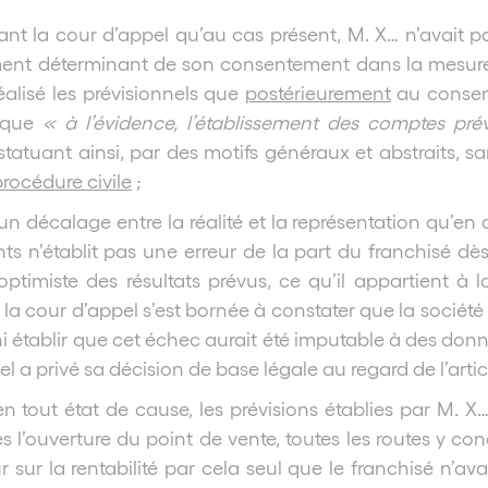
vant la cour d’appel qu’au cas présent, M. X… n’avait pa
nt déterminant de son consentement dans la mesure o
réalisé les prévisionnels que
postérieurement
au consent
r que
« à l’évidence, l’établissement des comptes pr
statuant ainsi, par des motifs généraux et abstraits, sa
procédure civile
;
un décalage entre la réalité et la représentation qu’en a
nts n’établit pas une erreur de la part du franchisé dès
imiste des résultats prévus, ce qu’il appartient à la
é, la cour d’appel s’est bornée à constater que la société
r ni établir que cet échec aurait été imputable à des
el a privé sa décision de base légale au regard de l’articl
en tout état de cause, les prévisions établies par M. X… 
ès l’ouverture du point de vente, toutes les routes y c
sur la rentabilité par cela seul que le franchisé n’avai