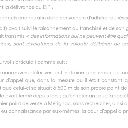
 la délivrance du DIP ;
isionnels erronés afin de la convaincre d’adhérer au rése
it) avait suivi le raisonnement du franchisé et de son 
ait transmis «
des informations qui ne peuvent être qualif
ieux, sont révélatrices de la volonté délibérée de
voi s’articulait comme suit :
s manœuvres dolosives ont entraîné une erreur du coc
our d’appel que, dans la mesure où il était constant 
 que celui-ci se situait à 500 m de son propre point de
e avait fermé depuis lors ; qu’en retenant que la soci
r point de vente à Mérignac, sans rechercher, ainsi qu’
 eu connaissance par eux-mêmes, la cour d’appel a pri