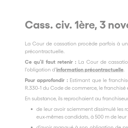
Cass. civ. 1ère, 3 n
La Cour de cassation procède parfois à un co
précontractuelle.
Ce qu’il faut retenir :
La Cour de cassation
information précontractuelle
l’obligation d’
.
Pour approfondir :
Estimant que le franchis
R.330-1 du Code de commerce, le franchisé e
En substance, ils reprochaient au franchiseur
de leur avoir sciemment dissimulé les rai
eux-mêmes candidats, à 500 m de leur pr
d’avoir manqué à son obligation de pré