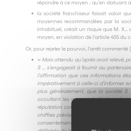
répondre à ce moyen ; qu’en statuant ains
la société franchiseur faisait valoir 
moyennes recommandées par la société
inhabituel, créait un risque que M. X…
moyen, en violation de l’article 455 du 
Or, pour rejeter le pourvoi, l’arrêt commenté (
« Mais attendu qu’après avoir relevé, pa
S … s’engageait à fournir au partenair
l’affirmation que ces informations éta
impérativement à celle-ci d’informer s
plus généralement, que la société S … 
occultant les raisons de l’échec du p
réputation commerciale de l’enseigne
chiffres prévisionnels, le franchiseur
consentement du franchisé et que les in
délibérée de la société S … de tromper