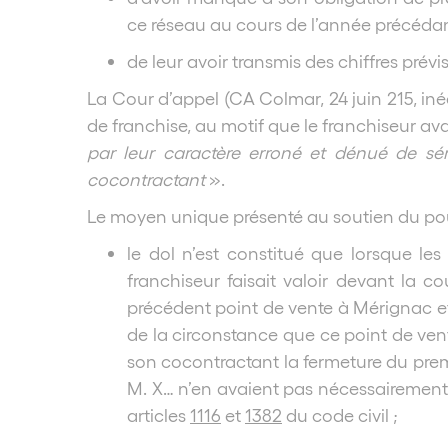
ce réseau au cours de l’année précédant
de leur avoir transmis des chiffres prév
La Cour d’appel (CA Colmar, 24 juin 215, inéd
de franchise, au motif que le franchiseur av
par leur caractère erroné et dénué de sér
cocontractant
».
Le moyen unique présenté au soutien du pour
le dol n’est constitué que lorsque le
franchiseur faisait valoir devant la c
précédent point de vente à Mérignac et
de la circonstance que ce point de vent
son cocontractant la fermeture du premie
M. X… n’en avaient pas nécessairement
articles
1116
et
1382
du code civil ;