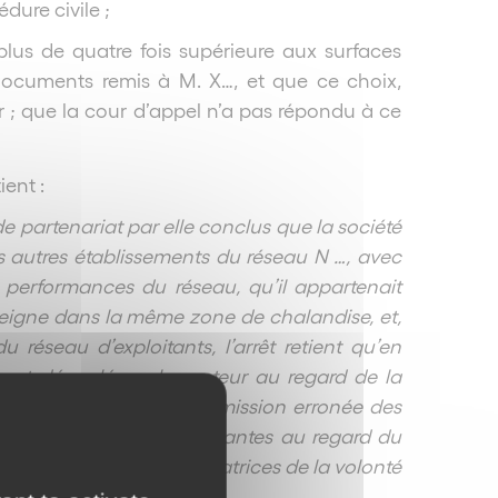
dure civile ;
plus de quatre fois supérieure aux surfaces
documents remis à M. X…, et que ce choix,
r ; que la cour d’appel n’a pas répondu à ce
tient :
 de partenariat par elle conclus que la société
es autres établissements du réseau N …, avec
x performances du réseau, qu’il appartenait
nseigne dans la même zone de chalandise, et,
 réseau d’exploitants, l’arrêt retient qu’en
 ont découlé sur le secteur au regard de la
et en opérant une transmission erronée des
es nécessairement déterminantes au regard du
é de sérieux, sont révélatrices de la volonté