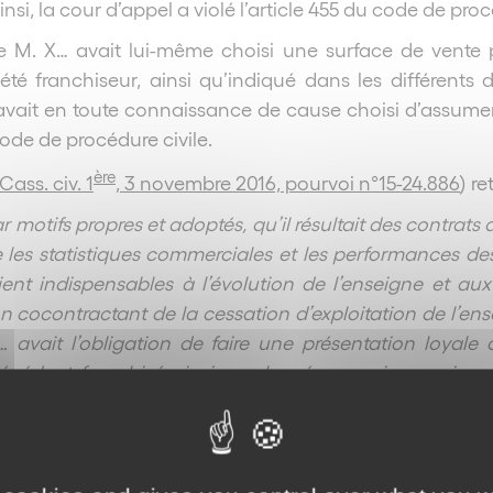
i, la cour d’appel a violé l’article 455 du code de procé
que M. X… avait lui-même choisi une surface de vente 
 franchiseur, ainsi qu’indiqué dans les différents 
 avait en toute connaissance de cause choisi d’assume
code de procédure civile.
ère
Cass. civ. 1
, 3 novembre 2016, pourvoi n°15-24.886
) re
r motifs propres et adoptés, qu’il résultait des contrats
e les statistiques commerciales et les performances d
ient indispensables à l’évolution de l’enseigne et au
on cocontractant de la cessation d’exploitation de l’e
avait l’obligation de faire une présentation loyale du
récédent franchisé ainsi que les répercussions qui en
, en procédant à une présentation erronée du réseau 
 a enfreint son obligation de sincérité sur des donné
formations transmises, par leur caractère erroné et dénu
 le consentement de son cocontractant » ;