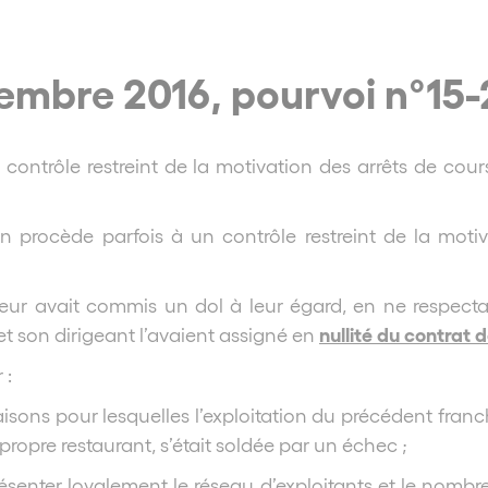
ovembre 2016, pourvoi n°15
ntrôle restreint de la motivation des arrêts de cours 
 procède parfois à un contrôle restreint de la motiva
eur avait commis un dol à leur égard, en ne respectan
nullité du contrat 
t son dirigeant l’avaient assigné en
 :
sons pour lesquelles l’exploitation du précédent franchisé,
opre restaurant, s’était soldée par un échec ;
senter loyalement le réseau d’exploitants et le nombre 