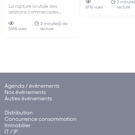
anciennes lignes direct
2 minute(
La rupture brutale des
lecture
de 2010, les nouvelles 
6716 vues
relations commerciales
directrices du 30 juin 
imputable à l’ensemble des
s’intéressent pour la p
membres d’un même réseau
2 minute(s) de
fois au mécanisme du 
lecture
de distribution La faute tirée
5495 vues
shipping…
de la rupture brutale des
relations commerciales
établies peut être attribuée à
un ensemble de sociétés.
Cette solution influe sur…
Agenda / évènements
Nos événements
Autres événements
Distribution
Concurrence consommation
Immobilier
IT / IP