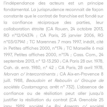
l’indépendance des acteurs est un principe
fondamental. La jurisprudence reconnait de façon
constante que le contrat de franchise est fondé sur
la confiance réciproque des parties, leur
collaboration étroite (CA Rouen, 24 octobre 2013,
RG n°12/04374 ; CA Paris, 25 janvier 2006, RG
n°03/07941 ; TC Marennes 7 mars 1997, inédit, cité
in Petites affiches 2000, n°174 ; TC Marseille 6 mai
1997, Petites affiches 2000, n°174 ; Cass. Com., 24
septembre 2013, n° 12-13.250 ; CA Paris 28 avr. 1978,
Cah. dr. entr. 1980, n° 42 ; CA Paris, 28 avril 1978,
Morvan c/ Intercontinents
; CA Aix-en-Provence 8
juill. 1988,
Beaudoin et Reboulin c/ Groupe de
sociétés Costamagna
, arrêt n° 732). L’absence de
confiance ou de résiliation peut aller jusqu’à
justifier la résiliation du contrat (CA Grenoble 25
janv. 1989,
société Le Roi Arsento c/ société