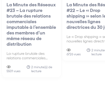
La Minute des Réseaux
La Minute des Ré
#23 – La rupture
#22 – Le « Drop
brutale des relations
shipping » selon l
commerciales
nouvelles lignes
imputable à l’ensemble
directrices du 30 
des membres d’un
Le « Drop shipping » se
même réseau de
nouvelles lignes direct
distribution
30 juin A la différenc
anciennes lignes direct
2 minute(
La rupture brutale des
lecture
de 2010, les nouvelles 
6726 vues
relations commerciales
directrices du 30 juin 
imputable à l’ensemble des
s’intéressent pour la p
membres d’un même réseau
2 minute(s) de
fois au mécanisme du 
lecture
de distribution La faute tirée
5501 vues
shipping…
de la rupture brutale des
relations commerciales
établies peut être attribuée à
un ensemble de sociétés.
Cette solution influe sur…