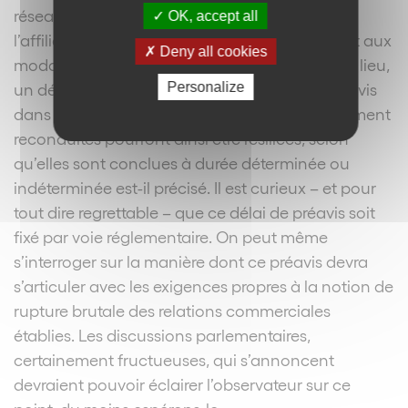
réseau a dorénavant l’obligation de fournir à
OK, accept all
l’affilié une information claire quant au délai et aux
Deny all cookies
modalités du non-renouvellement ; en second lieu,
Personalize
un décret est appelé à préciser le délai de préavis
dans lequel les conventions d’affiliation tacitement
reconduites pourront ainsi être résiliées, selon
qu’elles sont conclues à durée déterminée ou
indéterminée est-il précisé. Il est curieux – et pour
tout dire regrettable – que ce délai de préavis soit
fixé par voie réglementaire. On peut même
s’interroger sur la manière dont ce préavis devra
s’articuler avec les exigences propres à la notion de
rupture brutale des relations commerciales
établies. Les discussions parlementaires,
certainement fructueuses, qui s’annoncent
devraient pouvoir éclairer l’observateur sur ce