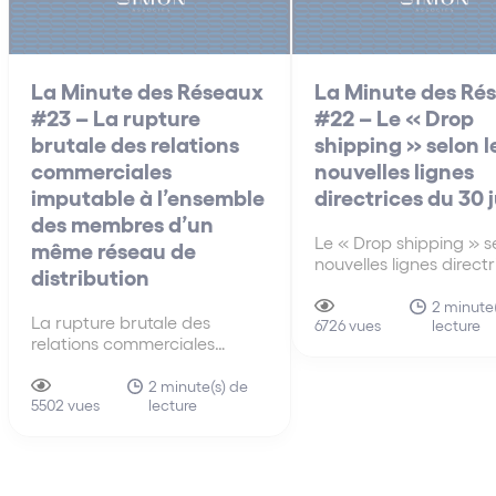
La Minute des Réseaux
La Minute des Ré
#23 – La rupture
#22 – Le « Drop
brutale des relations
shipping » selon l
commerciales
nouvelles lignes
imputable à l’ensemble
directrices du 30 
des membres d’un
Le « Drop shipping » se
même réseau de
nouvelles lignes direct
distribution
30 juin A la différenc
anciennes lignes direct
2 minute(
La rupture brutale des
lecture
de 2010, les nouvelles 
6726 vues
relations commerciales
directrices du 30 juin 
imputable à l’ensemble des
s’intéressent pour la p
membres d’un même réseau
2 minute(s) de
fois au mécanisme du 
lecture
de distribution La faute tirée
5502 vues
shipping…
de la rupture brutale des
relations commerciales
établies peut être attribuée à
un ensemble de sociétés.