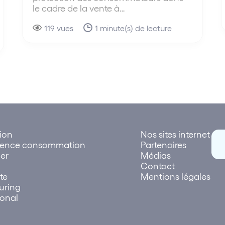
le cadre de la vente à…
119 vues
1 minute(s) de lecture
tion
Nos sites internet
rence consommation
Partenaires
er
Médias
Contact
te
Mentions légales
uring
ional