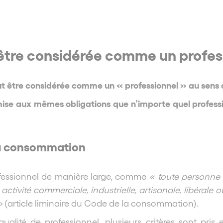
 être considérée comme un profes
ut être considérée comme un « professionnel » au sens
mise aux mêmes obligations que n’importe quel professio
 la consommation
ofessionnel de manière large, comme
« toute personne 
activité commerciale, industrielle, artisanale, libérale 
»
(article liminaire du Code de la consommation).
lité de professionnel, plusieurs critères sont pris en