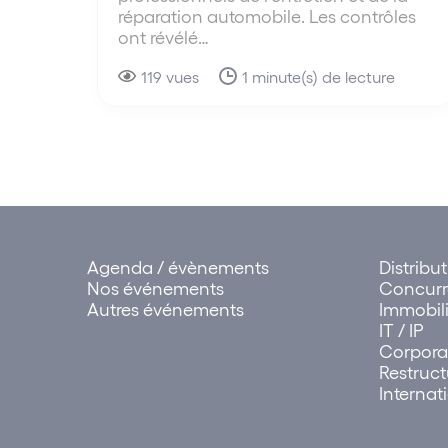
réparation automobile. Les contrôles
ont révélé…
119 vues
1 minute(s) de lecture
Agenda / évènements
Distribu
Nos événements
Concur
Autres événements
Immobili
IT / IP
Corpora
Restruct
Internat