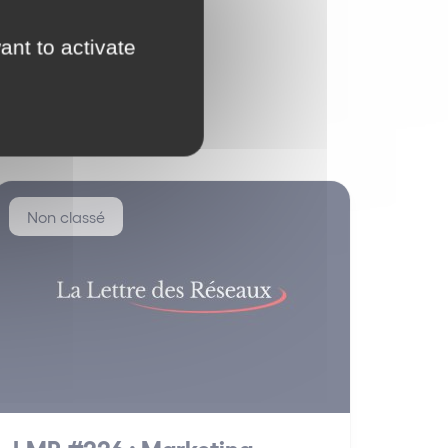
ant to activate
Non classé
LMR #226 : Marketing