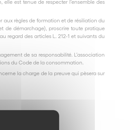
, elle est tenue de respecter l’ensemble des
 aux règles de formation et de résiliation du
et de démarchage), proscrire toute pratique
u regard des articles L. 212-1 et suivants du
gagement de sa responsabilité. L’association
itions du Code de la consommation.
ncerne la charge de la preuve qui pèsera sur