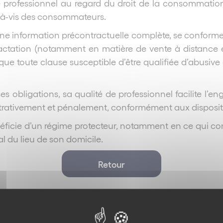
e professionnel au regard du droit de la consommation
s-à-vis des consommateurs.
ne information précontractuelle complète, se conformer
étractation (notamment en matière de vente à distance 
e toute clause susceptible d’être qualifiée d’abusive a
 obligations, sa qualité de professionnel facilite l’en
istrativement et pénalement, conformément aux dispos
néficie d’un régime protecteur, notamment en ce qui co
l du lieu de son domicile.
Retour