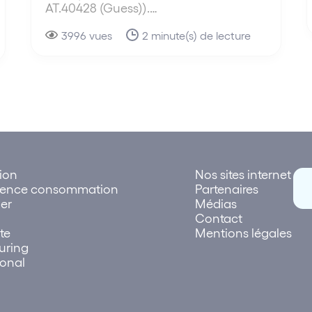
AT.40428 (Guess)).…
3996 vues
2 minute(s) de lecture
tion
Nos sites internet
rence consommation
Partenaires
er
Médias
Contact
te
Mentions légales
uring
ional