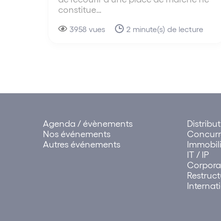
constitue…
3958 vues
2 minute(s) de lecture
Agenda / évènements
Distribu
Nos événements
Concur
Autres événements
Immobili
IT / IP
Corpora
Restruct
Internat