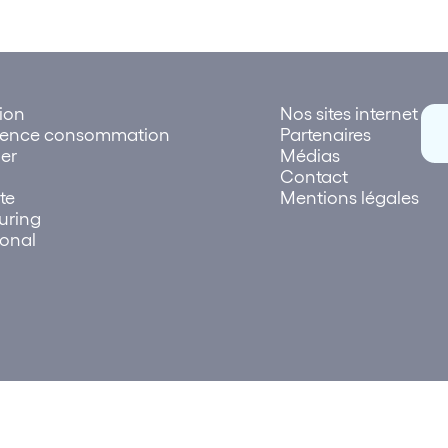
tion
Nos sites internet
rence consommation
Partenaires
er
Médias
Contact
te
Mentions légales
uring
ional