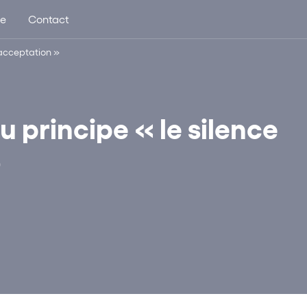
ue
Contact
 acceptation »
u principe « le silence
»