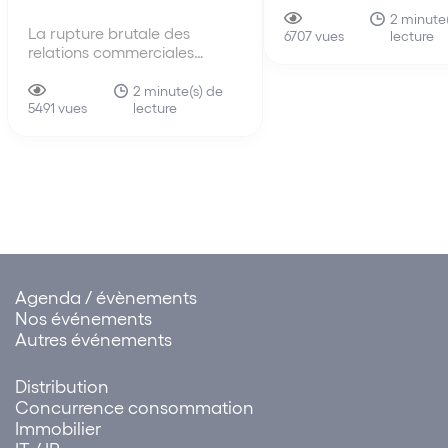
anciennes lignes direct
2 minute(
La rupture brutale des
lecture
de 2010, les nouvelles 
6707 vues
relations commerciales
directrices du 30 juin 
imputable à l’ensemble des
s’intéressent pour la p
membres d’un même réseau
2 minute(s) de
fois au mécanisme du 
lecture
de distribution La faute tirée
5491 vues
shipping…
de la rupture brutale des
relations commerciales
établies peut être attribuée à
un ensemble de sociétés.
Cette solution influe sur…
Agenda / évènements
Nos événements
Autres événements
Distribution
Concurrence consommation
Immobilier