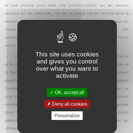
et puis ensuite vous avez une communication sur les réseaux
sociaux, sur les sites web,… On est, je pense, très en avance dans le
secteur funéraire sur cette communication qui passe de mieux en
mieux auprès du grand public. Nous sommes dans une
communication « B to C » et non pas « B to B » comme c’était le cas
avant.
This site uses cookies
– J’ai parlé du nombre de magasins que nous avions sur la France
and gives you control
et le nombre de contrats qui est assez ahurissant dans le monde de
over what you want to
la franchise que nous faisons chaque année, mais c’est justement
activate
parce qu’il y a une grosse mutation sur ce secteur, les opérateurs
funéraires, leaders, même localement, viennent nous rejoindre ; et
OK, accept all
puis nous n’allons pas nous arrêter là puisque nous attaquons
Deny all cookies
maintenant les pays francophones en Europe à partir de la rentrée,
donc là encore nous allons nous adosser à des consultants
Personalize
spécialisés sur ces pays parce que là encore la législation est
différente d’un pays à l’autre.