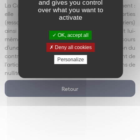
and gives you control
La Cour de Bordeaux a accueilli ce raisonnement :
over what you want to
elle retient que le comportement des parties
activate
(ressortant notamment en l’espèce de courriers)
ainsi que l’aveu par lequel le franchisé s’était lui-
OK, accept all
même reconnu débiteur du franchiseur (au cours
d’une procédure parallèle) au titre de l’exécution du
Deny all cookies
contrat de franchise justifient, sur le fondement de
Personalize
l’article 1338 du code civil, le rejet des exceptions de
nullité invoquées par le franchisé.
Retour