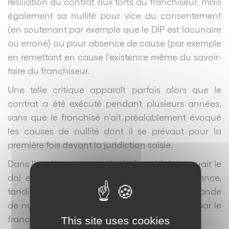
résiliation du contrat aux torts du franchiseur, mais
également sa nullité pour vice du consentement
(en soutenant par exemple que le DIP est lacunaire
ou erroné) ou pour absence de cause (par exemple
en remettant en cause l’existence même du savoir-
faire du franchiseur.
Une telle critique apparaît parfois alors que le
contrat a été exécuté pendant plusieurs années,
sans que le franchisé n’ait préalablement évoqué
les causes de nullité dont il se prévaut pour la
première fois devant la juridiction saisie.
Dans l’espèce commentée, le franchisé évoquait le
dol et l’absence de contrepartie à la redevance,
tandis que le franchiseur opposait à la demande
de nullité invoquée la ratification du contrat par le
franchisé.
This site uses cookies