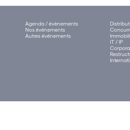
Agenda / évènements
Distribu
Nos événements
Concur
Autres événements
Immobili
IT / IP
Corpora
Restruct
Internat
© 2