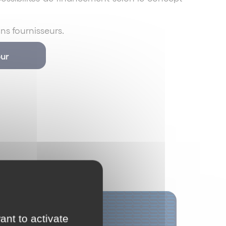
ins fournisseurs.
ur
Distribution
ant to activate