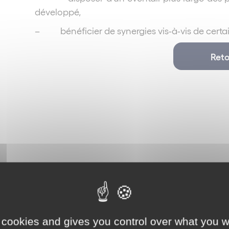
développé,
–
bénéficier de synergies vis-à-vis de certa
Reto
Distribution
 cookies and gives you control over what you w