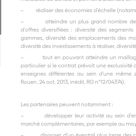
– réaliser des économies d’échelle (notamme
– atteindre un plus grand nombre de co
d’offres diversifiées : diversité des segments
gammes, diversité des emplacements des maga
diversité des investissements à réaliser, diversi
– tout en pouvant atteindre un maillage te
particulier si le contrat prévoit une exclusivit
enseignes différentes au sein d’une même z
Rouen, 24 oct. 2013, inédit, RG n°12/04374).
Les partenaires peuvent notamment :
– développer leur activité au sein d’ens
marché complémentaires, par exemple au moyen
– disposer d’un éventail plus large des pos