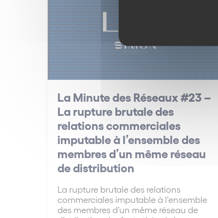
La Minute des Réseaux #23 –
La rupture brutale des
relations commerciales
imputable à l’ensemble des
membres d’un même réseau
de distribution
La rupture brutale des relations
commerciales imputable à l’ensemble
des membres d’un même réseau de