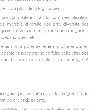
nt au plan de la logistique),
nsommateurs, par la commercialisation
 de marché, diversité des prix, diversité des
sins, diversité des formats des magasins,
té des marques, etc.,
rritorial potentiellement plus étendu, en
é d’enseigne permettant de faire cohabiter des
one (v. pour une application récente, CA
eignes positionnées sur des segments de
 de droits de priorité,
sibilités de financement selon le concept