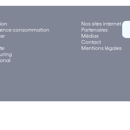
tion
Nos sites internet
rence consommation
Partenaires
er
Médias
Contact
te
Mentions légales
uring
ional
026 Lettre des réseaux | Création et réalisation
Plus que Pro dig