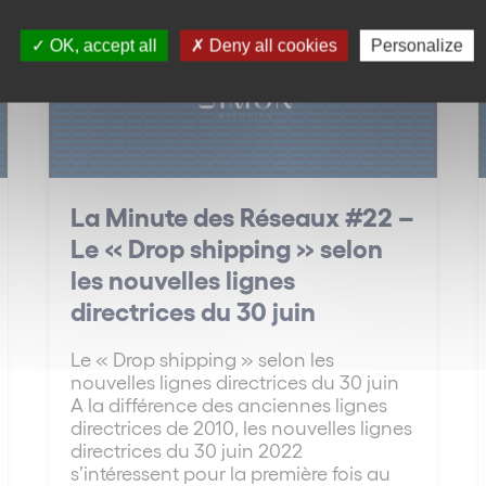
OK, accept all
Deny all cookies
Personalize
La Minute des Réseaux #22 –
Le « Drop shipping » selon
les nouvelles lignes
directrices du 30 juin
Le « Drop shipping » selon les
nouvelles lignes directrices du 30 juin
A la différence des anciennes lignes
directrices de 2010, les nouvelles lignes
directrices du 30 juin 2022
s’intéressent pour la première fois au