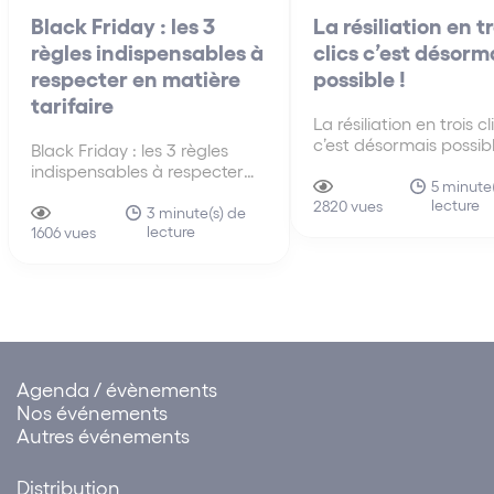
Black Friday : les 3
La résiliation en tr
règles indispensables à
clics c’est désorm
respecter en matière
possible !
tarifaire
La résiliation en trois cl
c’est désormais possib
Black Friday : les 3 règles
qu’il faut retenir : Afin 
indispensables à respecter
respecter les exigence
5 minute
en matière tarifaire Le
lecture
réglementation relative
2820 vues
« Black Friday » (ou
3 minute(s) de
résiliation en trois clics
lecture
« vendredi noir » en français)
1606 vues
ainsi, éviter toute sanc
est une tradition venant des
ce titre, vous devez
Etats-Unis qui est pratiquée
notamment :…
en France depuis quelques
années. Il s’agit d’une journée
(le dernier…
Agenda / évènements
Nos événements
Autres événements
Distribution