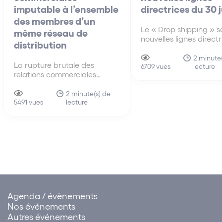
imputable à l’ensemble
directrices du 30 
des membres d’un
Le « Drop shipping » se
même réseau de
nouvelles lignes direct
distribution
30 juin A la différenc
anciennes lignes direct
2 minute(
La rupture brutale des
lecture
de 2010, les nouvelles 
6709 vues
relations commerciales
directrices du 30 juin 
imputable à l’ensemble des
s’intéressent pour la p
membres d’un même réseau
2 minute(s) de
fois au mécanisme du 
lecture
de distribution La faute tirée
5491 vues
shipping…
de la rupture brutale des
relations commerciales
établies peut être attribuée à
un ensemble de sociétés.
Cette solution influe sur…
Agenda / évènements
Nos événements
Autres événements