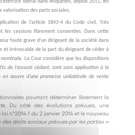
d’exercice libéral dans lesquelles, depuis 2011, les
a valorisation des parts sociales.
ication de l’article 1843-4 du Code civil. Très
 et les cessions librement consenties. Dans cette
our faute grave d’un dirigeant de la société dans
e et irrévocable de la part du dirigeant de céder à
ur nominale. La Cour considère que les dispositions
êts de l’associé cédant, sont sans application à la
ise en œuvre d’une promesse unilatérale de vente
tionnaires pourront déterminer librement la
te. Du côté des évolutions prévues, une
a loi n°2014-1 du 2 janvier 2014 et le nouveau
n des droits sociaux prévues par les parties »