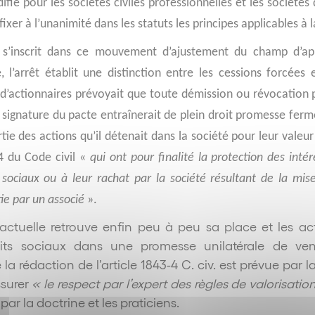
difié pour les sociétés civiles professionnelles et les sociétés 
ixer à l’unanimité dans les statuts les principes applicables à l
 s’inscrit dans ce mouvement d’ajustement du champ d’appl
, l’arrêt établit une distinction entre les cessions forcées
d’actionnaires prévoyait que toute démission ou révocation p
a signature du pacte entraînerait de plein droit promesse ferm
rtie des actions qu’il détenait dans la société pour leur vale
-4 du Code civil «
qui ont pour finalité la protection des intér
s sociaux ou à leur rachat par la société résultant de la m
ie par un associé
».
ractuelle retrouve enfin peu à peu sa place et les ac
oits sociaux dans une promesse unilatérale de ven
la rédaction de l’article 1843-4 C. civ. est prévue par l
ssurer
« le respect par l’expert des règles de valorisatio
par la doctrine et les praticiens.