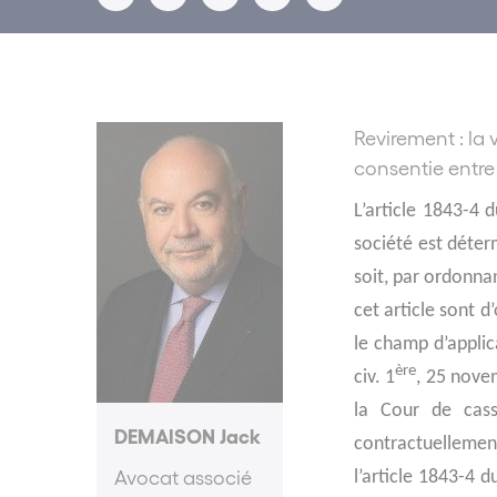
Revirement : la
consentie entre 
L’article 1843-4 
société est déterm
soit, par ordonna
cet article sont d
le champ d’applica
ère
civ. 1
, 25 nove
la Cour de cass
DEMAISON Jack
contractuellement
Avocat associé
l’article 1843-4 d