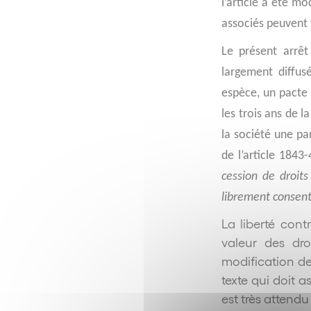
l’article a été mo
associés peuvent f
Le présent arrêt
largement diffusé
espèce, un pacte 
les trois ans de l
la société une pa
de l’article 1843
cession de droit
librement consent
La liberté cont
valeur des dr
modification de 
texte qui doit a
est très attendu 