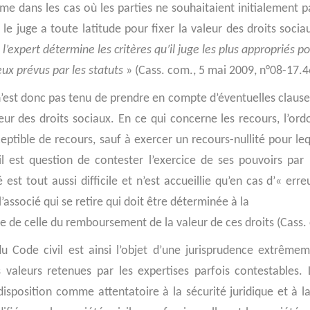
me dans les cas où les parties ne souhaitaient initialement p
 le juge a toute latitude pour fixer la valeur des droits soci
 l’expert détermine les critères qu’il juge les plus appropriés po
ux prévus par les statuts
» (Cass. com., 5 mai 2009, n°08-17.4
n’est donc pas tenu de prendre en compte d’éventuelles clause
leur des droits sociaux. En ce qui concerne les recours, l’o
sceptible de recours, sauf à exercer un recours-nullité pour l
l est question de contester l’exercice de ses pouvoirs par l
sé est tout aussi difficile et n’est accueillie qu’en cas d’« 
l’associé qui se retire qui doit être déterminée à la
he de celle du remboursement de la valeur de ces droits (Cass. 
du Code civil est ainsi l’objet d’une jurisprudence extrême
s valeurs retenues par les expertises parfois contestables.
disposition comme attentatoire à la sécurité juridique et à l