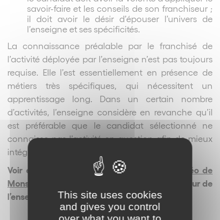
savoir-faire et les conseils de son franchiseur ;
il doit avoir le désir d’épouser l’univers de
l’enseigne et ses spécificités.
La connaissance préalable par le franchisé de
l’activité déployée par l’enseigne n’est pas toujours
requise. Elle l’est essentiellement en présence de
métiers très spécifiques, qui nécessitent un
apprentissage long. Dans un certain nombre
d’activités, l’enseigne considère en revanche qu’il
est préférable que le candidat sélectionné ne
connaisse pas l’activité en question afin de mieux
intégrer le savoir-faire du franchiseur.
Voir également à ce sujet
l’interview en vidéo de
Monsieur Steve Burggraf
, dirigeant et fondateur de
This site uses cookies
l’enseigne BIG FERNAND.
and gives you control
over what you want to