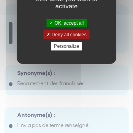
activate
Terme(s) associé(s) :
Clause de confidentialité
Clause de
OK, accept all
confidentialité renforcée
Clause de
déclarations préalables
Contrat de
Deny all cookies
réservation
Franchise
Personalize
Synonyme(s) :
Recrutement des franchisés
Antonyme(s) :
Il ny a pas de terme renseigné.