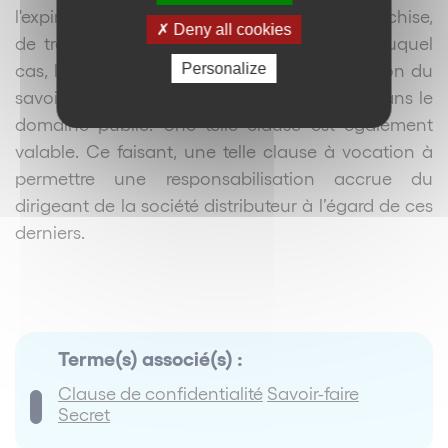
l'expiration du contrat (de distribution, de franchise,
Deny all cookies
de travail, de prestation de services, etc.) auquel
cas, l'obligation ne cessera qu'après l'extinction du
Personalize
savoir-faire ou lorsque ce dernier tombera dans le
domaine public. Une telle clause est également
valable. Ce faisant, une telle clause à vocation à
permettre une responsabilisation accrue du
dirigeant de la société distributeur à l’égard de ces
derniers.
Terme(s) associé(s) :
Clause de confidentialité
Savoir-faire
Secret