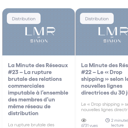
Distribution
Distribution
La Minute des Réseaux
La Minute des Ré
#23 – La rupture
#22 – Le « Drop
brutale des relations
shipping » selon l
commerciales
nouvelles lignes
imputable à l’ensemble
directrices du 30 
des membres d’un
Le « Drop shipping » se
même réseau de
nouvelles lignes direct
distribution
30 juin A la différenc
anciennes lignes direct
2 minute(
La rupture brutale des
lecture
de 2010, les nouvelles 
6731 vues