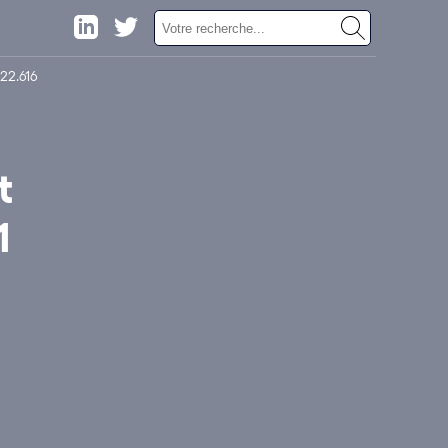
22.616
t
1