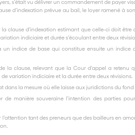
yers, s’était vu délivrer un commandement de payer visant
 clause d’indexation prévue au bail, le loyer ramené à so
a clause d’indexation estimant que celle-ci doit être 
ariation indiciaire et durée s’écoulant entre deux révisi
 à un indice de base qui constitue ensuite un indice 
e la clause, relevant que la Cour d’appel a retenu qu
 de variation indiciaire et la durée entre deux révisions.
dans la mesure où elle laisse aux juridictions du fond l
r de manière souveraine l’intention des parties pour
 l’attention tant des preneurs que des bailleurs en amon
ion.