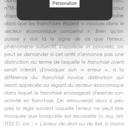
Personalize
n°18-21536), la Cour de cassation approuve la cour
d’appel d’avoir retenu une erreur sur la rentabilité
alors que les franchisés étaient «
novices dans le
secteur économique concerné
». Bien qu’on
puisse y voir là le signe de ce que l’erreur,
phénomène subjectif, s’apprécie
in concreto
, on
peut se demander si cet arrêt n’annonce pas une
distinction au terme de laquelle le
franchisé averti
serait interdit d’invoquer son « erreur », à la
différence du
franchisé novice
, distinction qui
serait appréciée au regard du secteur économique
dans lequel le franchisé envisageait d’exercer son
activité en franchise. On retrouverait alors à peu
près la règle suivant laquelle l’erreur ne peut être
invoquée que lorsqu’elle est excusable (v. auj. art.
1132 C. civ. : «
L’erreur de droit ou de fait, à moins