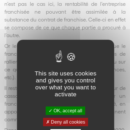
n’est pas le cas ici, la rentabilité de l’entreprise
franchisée ne pouvant être assimilée à la
substance du contrat de franchise. Celle-ci en effet
se compose de ce que chaque partie a procuré à
l’autre.
Or le franchisé ne s’est pas mépris sur ce que le
franchiseur lui a procuré (savoir-faire, signes de
ralliement de la clientèle et assistance, etc.) ou sur
ce qu’il lui a procuré (droit d’entrée, redevances,
This site uses cookies
etc.).
and gives you control
over what you want to
Il reste que deux décisions récentes de la Cour de
activate
cassation ont réaffirmé la possibilité pour un
franchisé d’invoquer l’erreur sur la rentabilité, en
OK, accept all
apportant toutefois des précisions qui résonnent
comme autant de limites.
Deny all cookies
Dans la première décision (Cass. com., 10 juin 2020,