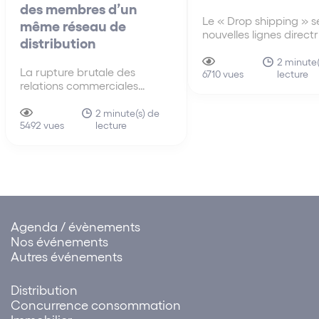
des membres d’un
Le « Drop shipping » se
même réseau de
nouvelles lignes direct
distribution
30 juin A la différenc
anciennes lignes direct
2 minute(
La rupture brutale des
lecture
de 2010, les nouvelles 
6710 vues
relations commerciales
directrices du 30 juin 
imputable à l’ensemble des
s’intéressent pour la p
membres d’un même réseau
2 minute(s) de
fois au mécanisme du 
lecture
de distribution La faute tirée
5492 vues
shipping…
de la rupture brutale des
relations commerciales
établies peut être attribuée à
un ensemble de sociétés.
Cette solution influe sur…
Agenda / évènements
Nos événements
Autres événements
Distribution
Concurrence consommation