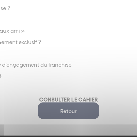
se ?
 faux ami »
ement exclusif ?
 d’engagement du franchisé
é
CONSULTER LE CAHIER
Retour