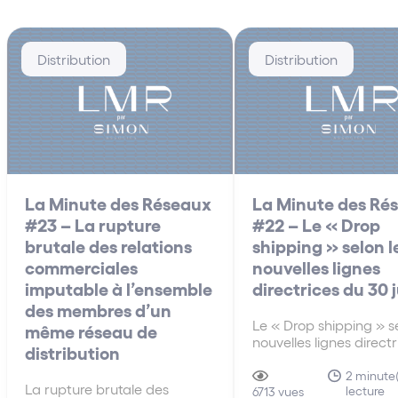
Distribution
Distribution
La Minute des Réseaux
La Minute des Ré
#23 – La rupture
#22 – Le « Drop
brutale des relations
shipping » selon l
commerciales
nouvelles lignes
imputable à l’ensemble
directrices du 30 
des membres d’un
Le « Drop shipping » se
même réseau de
nouvelles lignes direct
distribution
30 juin A la différenc
anciennes lignes direct
2 minute(
La rupture brutale des
lecture
de 2010, les nouvelles 
6713 vues