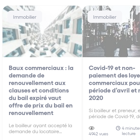
Immobilier
Immobilier
Baux commerciaux : la
Covid-19 et non-
demande de
paiement des loye
renouvellement aux
commerciaux pour
clauses et conditions
période d’avril et
du bail expiré vaut
2020
offre de prix du bail en
Si bailleur et preneur, 
renouvellement
période de Covid-19, d
de bonne foi, se conce
Le bailleur ayant accepté la
sur la nécessité d’am
4 minute
demande du locataire
lecture
les modalités d’exécut
4942 vues
sollicitant le renouvellement
leurs obligations respe