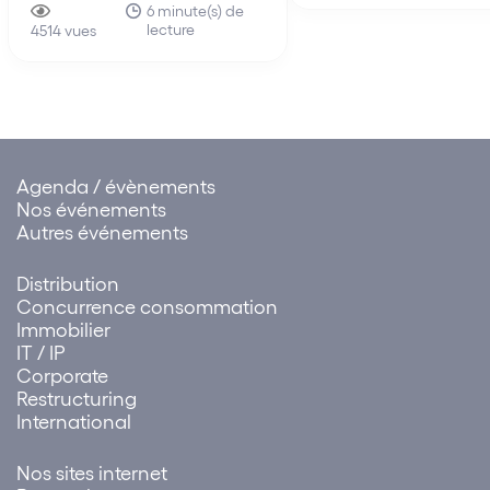
aux clauses et conditions du
6 minute(s) de
les moyens du locatair
lecture
précédent bail, la demande
4514 vues
défaut dans l’obligati
en fixation du loyer du bail
délivrance du bailleur e
renouvelé doit être rejetée.
Agenda / évènements
Nos événements
Autres événements
Distribution
Concurrence consommation
Immobilier
IT / IP
Corporate
Restructuring
International
Nos sites internet