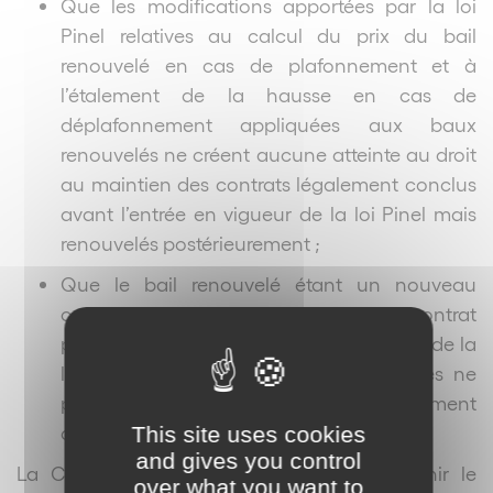
Que les modifications apportées par la loi
Pinel relatives au calcul du prix du bail
renouvelé en cas de plafonnement et à
l’étalement de la hausse en cas de
déplafonnement appliquées aux baux
renouvelés ne créent aucune atteinte au droit
au maintien des contrats légalement conclus
avant l’entrée en vigueur de la loi Pinel mais
renouvelés postérieurement ;
Que le bail renouvelé étant un nouveau
contrat et non la prolongation du contrat
précédent, l’application des dispositions de la
loi du 18 juin 2014 aux baux renouvelés ne
porte pas d’atteinte aux contrats légalement
conclus.
This site uses cookies
and gives you control
La Cour de cassation va cependant retenir le
over what you want to