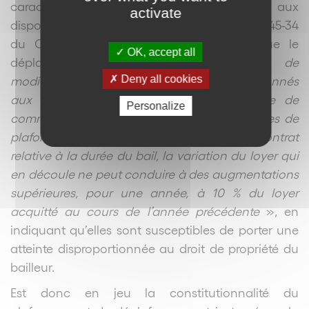
caractère sérieux de la question relative aux
activate
dispositions du dernier alinéa de l’article L.145-34
du Code de commerce, qui prévoient que le
OK, accept all
déplafonnement du loyer, «
en cas de
modification notable des éléments mentionnés
Deny all cookies
aux 1° à 4° de l’article L.145-33 du Code de
Personalize
commerce ou s’il est fait exception aux règles de
plafonnement par suite d’une clause du contrat
relative à la durée du bail, la variation du loyer qui
en découle ne peut conduire à des augmentations
supérieures, pour une année, à 10 % du loyer
acquitté au cours de l’année précédente
», en
indiquant qu’elles sont susceptibles de porter une
atteinte disproportionnée au droit de propriété du
bailleur.
Est donc en jeu la constitutionnalité du