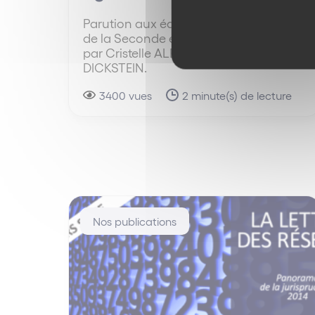
Parution aux éditions Wolters Kluwer,
de la Seconde édition du livre publié
par Cristelle ALBARIC et Marianne
DICKSTEIN.
3400 vues
2 minute(s) de lecture
Nos publications