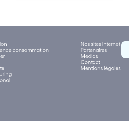
tion
Nos sites internet
rence consommation
Partenaires
er
Médias
Contact
te
Mentions légales
uring
ional