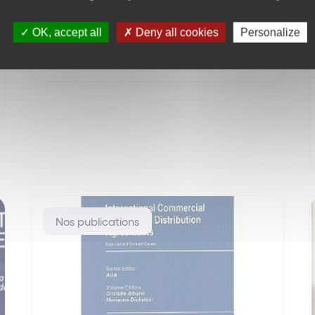
Consultez le panorama de la
juridprudence 2015 en droit de la
propriété intellectuelle.
OK, accept all
Deny all cookies
Personalize
3054 vues
2 minute(s) de lecture
Nos publications