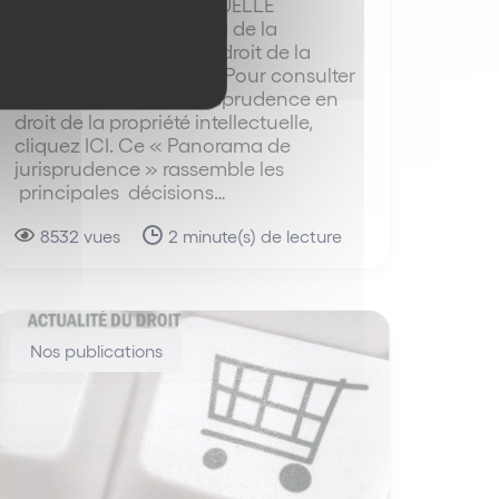
PROPRIÉTÉ INTELLECTUELLE
Consultez le panorama de la
juridprudence 2015 en droit de la
propriété intellectuelle. Pour consulter
le panorama de la jurisprudence en
droit de la propriété intellectuelle,
cliquez ICI. Ce « Panorama de
jurisprudence » rassemble les
principales décisions…
8532 vues
2 minute(s) de lecture
Nos publications