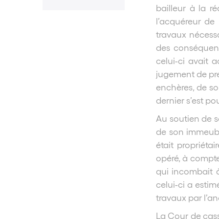
bailleur à la 
l’acquéreur de 
travaux nécessa
des conséquenc
celui-ci avait 
jugement de pre
enchères, de so
dernier s’est po
Au soutien de s
de son immeuble
était propriéta
opéré, à compte
qui incombait à 
celui-ci a esti
travaux par l’a
La Cour de cass