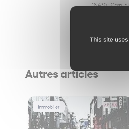
18.430
;
Cass. ci
This site uses
Autres articles
Immobilier