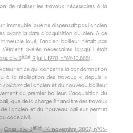
ion de réaliser les travaux nécessaires à la
’un immeuble loué ne dispensait pas l’ancien
nées avant la date d’acquisition du bien. A ce
immeuble loué, l’ancien bailleur n’était pas
étaient avérés nécessaires lorsqu’il était
ème
ss. civ. 3
, 9 juill. 1970, n°69-10.888
).
t novateur en ce qui concerne la condamnation
nu à la réalisation des travaux « depuis »
n solidum
de l’ancien et du nouveau bailleur
vement au premier bailleur. L’acquisition du
 bail, que de la charge financière des travaux
de l’ancien et du nouveau bailleur permet
 du code civil.
ème
;
Cass. civ. 3
, 14 novembre 2007, n°06-