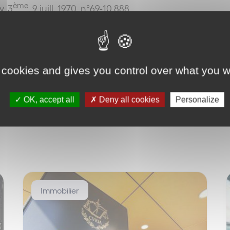
ème
v. 3
, 9 juill. 1970, n°69-10.888
Retour
 cookies and gives you control over what you w
OK, accept all
Deny all cookies
Personalize
Immobilier