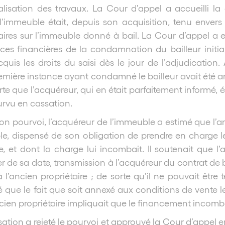
réalisation des travaux. La Cour d’appel a accueilli 
l’immeuble était, depuis son acquisition, tenu envers l
ires sur l’immeuble donné à bail. La Cour d’appel a e
es financières de la condamnation du bailleur initial
acquis les droits du saisi dès le jour de l’adjudication
mière instance ayant condamné le bailleur avait été a
rte que l’acquéreur, qui en était parfaitement informé,
urvu en cassation.
on pourvoi, l’acquéreur de l’immeuble a estimé que l’anc
, dispensé de son obligation de prendre en charge les
ire, et dont la charge lui incombait. Il soutenait que 
r de sa date, transmission à l’acquéreur du contrat de b
l’ancien propriétaire ; de sorte qu’il ne pouvait être 
mé que le fait que soit annexé aux conditions de vent
ncien propriétaire impliquait que le financement incomb
ation a rejeté le pourvoi et approuvé la Cour d’appel e