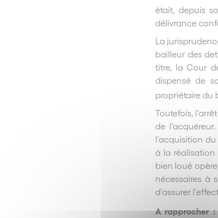
était, depuis s
délivrance confo
La jurisprudenc
bailleur des det
titre, la Cour 
dispensé de so
propriétaire du 
Toutefois, l’ar
de l’acquéreur
l’acquisition d
à la réalisatio
bien loué opère 
nécessaires à 
d’assurer l’effec
A rapprocher :