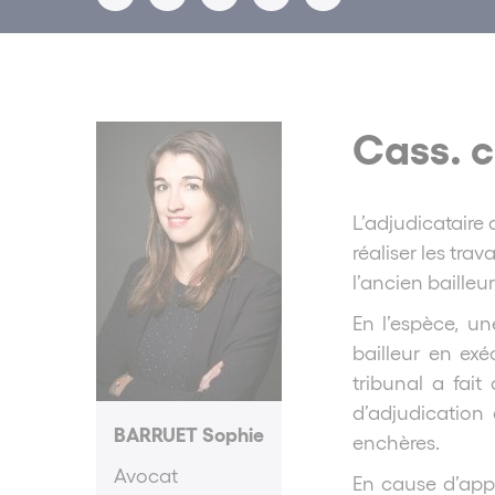
Cass. c
L’adjudicataire 
réaliser les tr
l’ancien bailleur
En l’espèce, u
bailleur en ex
tribunal a fai
d’adjudication
BARRUET Sophie
enchères.
Avocat
En cause d’appe