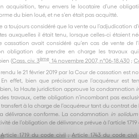
on acquisition, tenu envers le locataire d’une obligat
rme du bien loué, et ne s’en était pas acquitté.
e a toujours considéré que la vente ou l’adjudication d
tes auxquelles il était tenu, lorsque celles-ci étaient 
de cassation avait considéré qu’en cas de vente de l’
n obligation de prendre en charge les travaux qui s’
ème
bien (
Cass. civ. 3
, 14 novembre 2007, n°06-18.430
;
Ca
rêt rendu le 21 février 2019 par la Cour de cassation es
. En effet, bien que précisant que l’acquéreur est te
u bien, la Haute juridiction approuve la condamnation
i
n des travaux, cette obligation n’incombant pas exclusi
transfert à la charge de l’acquéreur tant du contrat de
sa délivrance conforme. La condamnation
in solidum
tivité de l’obligation de délivrance prévue à l’article 1719
Article 1719 du code civil
;
Article 1743 du code civil