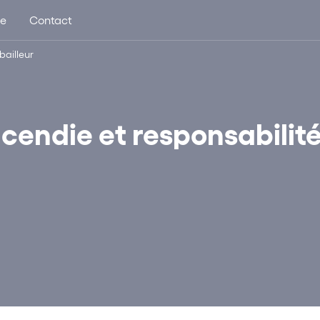
ue
Contact
bailleur
ncendie et responsabilit