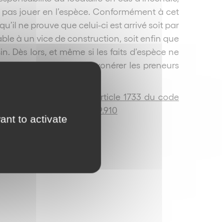
it pas jouer en l’espèce. Conformément à cet
u’il ne prouve que celui-ci est arrivé soit par
table à un vice de construction, soit enfin que
. Dès lors, et même si les faits d’espèce ne
on d’incendie suffit à exonérer les preneurs
cle 1722 du code civil
;
Article 1733 du code
 9 novembre 2010, n°09-69.910
ant to activate
ur