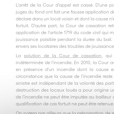
L’arrêt de la Cour d’appel est cassé. D’une p
juges du fond ont fait une fausse application de l
déclare dans un local voisin et dont la cause n
fortuit. D’autre part, la Cour de cassation r
application de l’article 1719 du code civil qui 
jouissance paisible pendant la durée du bail.
envers ses locataires des troubles de jouissance 
La
solution de la Cour de cassation
, qui
indéterminée de l’incendie. En 2010, la Cour ava
en présence d’un incendie dont la cause exa
circonstance que la cause de l’incendie rest
sinistre est indépendant de la volonté des part
destruction des locaux loués a pour origine
de l’incendie ne peut être imputée au bailleur 
qualification de cas fortuit ne peut être retenue
On notera par ailleurs que la présomption de re