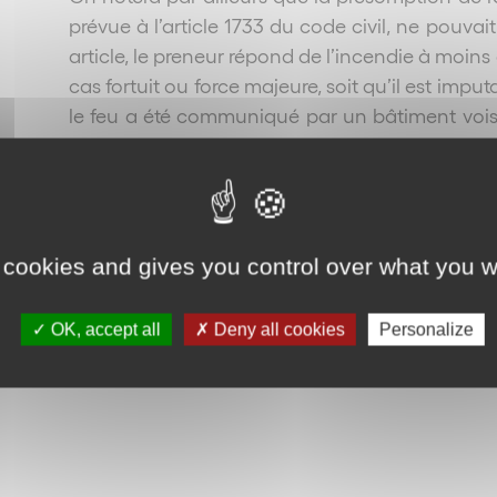
prévue à l’article 1733 du code civil, ne pouva
article, le preneur répond de l’incendie à moins q
cas fortuit ou force majeure, soit qu’il est impu
le feu a été communiqué par un bâtiment voisin
constituent pas un cas fortuit, la communicati
de tout responsabilité.
A rapprocher :
Article 1719 du code civil
;
Arti
civil
;
Article 1741 du code civil
;
Cass. civ. 3
ème
,
 cookies and gives you control over what you w
Reto
OK, accept all
Deny all cookies
Personalize