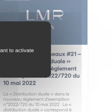
ant to activate
La Minute des Réseaux #21 –
La « Distribution duale »
dans le nouveau règlement
d’exemption n°2022/720 du
10 mai 2022
La « Distribution duale » dans le
nouveau règlement d’exemption
n°2022/720 du 10 mai 2022 La «
distribution duale » correspond à