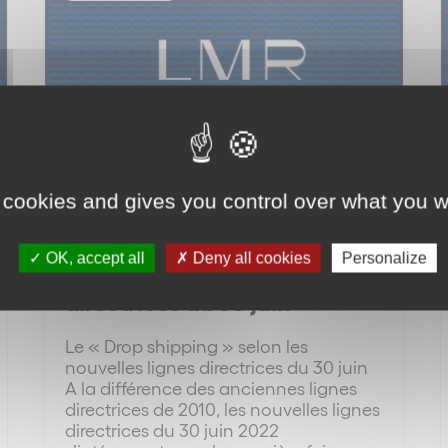
 cookies and gives you control over what you w
La Minute des Réseaux #22 –
Le « Drop shipping » selon
OK, accept all
Deny all cookies
Personalize
les nouvelles lignes
directrices du 30 juin
Le « Drop shipping » selon les
nouvelles lignes directrices du 30 juin
A la différence des anciennes lignes
directrices de 2010, les nouvelles lignes
directrices du 30 juin 2022