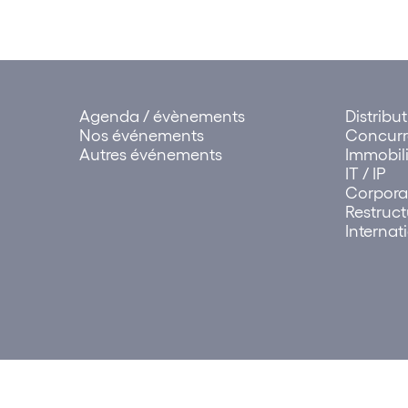
Agenda / évènements
Distribu
Nos événements
Concur
Autres événements
Immobili
IT / IP
Corpora
Restruct
Internat
© 2