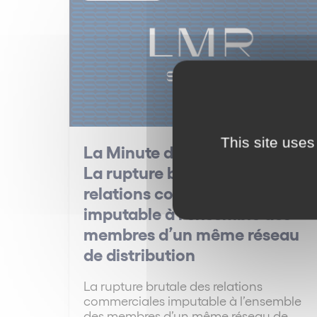
This site uses
La Minute des Réseaux #23 –
La rupture brutale des
relations commerciales
imputable à l’ensemble des
membres d’un même réseau
de distribution
La rupture brutale des relations
commerciales imputable à l’ensemble
des membres d’un même réseau de