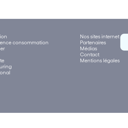
tion
Nos sites internet
rence consommation
Partenaires
er
Médias
Contact
te
Mentions légales
uring
ional
026 Lettre des réseaux | Création et réalisation
Plus que Pro dig