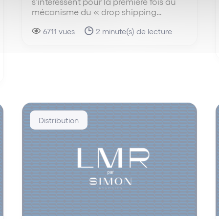
s’intéressent pour la première fois au
mécanisme du « drop shipping…
6711 vues
2 minute(s) de lecture
Distribution