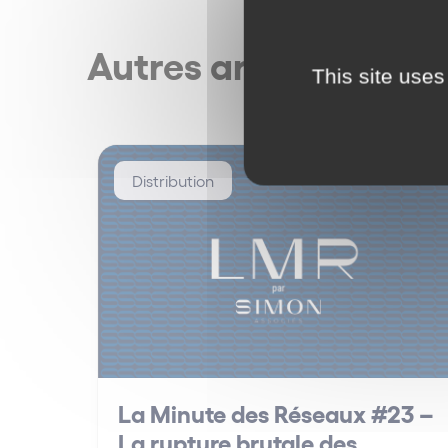
Autres articles
This site uses
Distribution
La Minute des Réseaux #23 –
La rupture brutale des