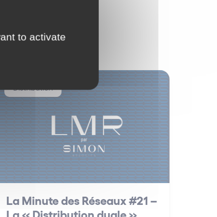
ant to activate
Distribution
La Minute des Réseaux #21 –
La « Distribution duale »