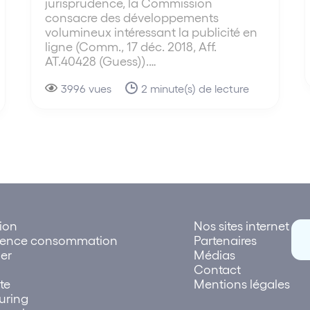
jurisprudence, la Commission
consacre des développements
volumineux intéressant la publicité en
ligne (Comm., 17 déc. 2018, Aff.
AT.40428 (Guess)).…
3996 vues
2 minute(s) de lecture
tion
Nos sites internet
rence consommation
Partenaires
er
Médias
Contact
te
Mentions légales
uring