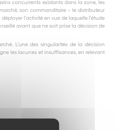
ns concurrents existants dans la zone, les
ude marché, son commanditaire – le distributeur
 déployer l’activité en vue de laquelle l’étude
illé avant que ne soit prise la décision de
rché. L’une des singularités de la décision
igne les lacunes et insuffisances, en relevant