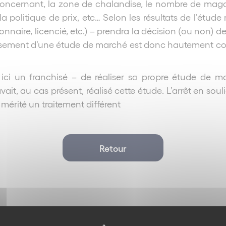
oncernant, la zone de chalandise, le nombre de magasi
le, la politique de prix, etc… Selon les résultats de l’ét
nnaire, licencié, etc.) – prendra la décision (ou non) de
sement d’une étude de marché est donc hautement conse
– ici un franchisé – de réaliser sa propre étude de ma
t, au cas présent, réalisé cette étude. L’arrêt en soul
 mérité un traitement différent
Retour