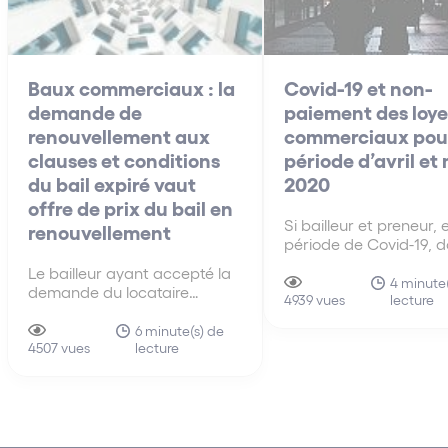
Baux commerciaux : la
Covid-19 et non-
demande de
paiement des loye
renouvellement aux
commerciaux pour
clauses et conditions
période d’avril et
du bail expiré vaut
2020
offre de prix du bail en
Si bailleur et preneur, 
renouvellement
période de Covid-19, d
de bonne foi, se conce
Le bailleur ayant accepté la
sur la nécessité d’am
4 minute(
demande du locataire
lecture
les modalités d’exécut
4939 vues
sollicitant le renouvellement
leurs obligations respe
aux clauses et conditions du
6 minute(s) de
les moyens du locatair
lecture
précédent bail, la demande
4507 vues
défaut dans l’obligati
en fixation du loyer du bail
délivrance du bailleur e
renouvelé doit être rejetée.