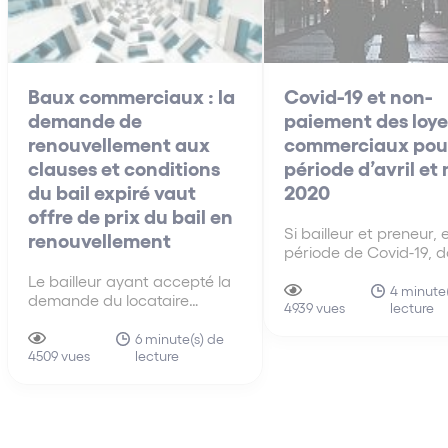
Baux commerciaux : la
Covid-19 et non-
demande de
paiement des loye
renouvellement aux
commerciaux pour
clauses et conditions
période d’avril et
du bail expiré vaut
2020
offre de prix du bail en
Si bailleur et preneur, 
renouvellement
période de Covid-19, d
de bonne foi, se conce
Le bailleur ayant accepté la
sur la nécessité d’am
4 minute(
demande du locataire
lecture
les modalités d’exécut
4939 vues
sollicitant le renouvellement
leurs obligations respe
aux clauses et conditions du
6 minute(s) de
les moyens du locatair
lecture
précédent bail, la demande
4509 vues
défaut dans l’obligati
en fixation du loyer du bail
délivrance du bailleur e
renouvelé doit être rejetée.