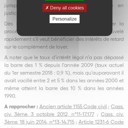
jurisprudence constante qu’une demande en
Deny all cookies
justice vaut mise en demeure.
Personalize
Dès lors, le bailleur a intérêt à déclencher la
procédure judiciaire en fixation du loyer renouvelé
rapidement s’il veut bénéficier des intérêts de retard
sur le complément de loyer.
A noter que le taux d’intérêt légal n’a pas dépassé
la barre des 1 % depuis l’année 2009 (taux actuel
du 1
er
semestre 2018 : 0,9 %), mais qu’auparavant il
avait vacillé entre 2 et 5 % dans les années 2000 et
même atteint la barre des 10 % dans les années
1990.
A rapprocher :
Ancien article 1155 Code civil
;
Cass.
civ. 3
ème
, 3 octobre 2012, n°11-17.177
;
Cass. civ.
3
ème
, 18 juin 2014, n°13-14.715
;
Article 1231-6 Code