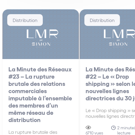
Distribution
Distribution
La Minute des Réseaux
La Minute des Ré
#23 – La rupture
#22 – Le « Drop
brutale des relations
shipping » selon l
commerciales
nouvelles lignes
imputable à l’ensemble
directrices du 30 
des membres d’un
Le « Drop shipping » se
même réseau de
nouvelles lignes direct
distribution
30 juin A la différenc
anciennes lignes direct
2 minute(
La rupture brutale des
lecture
de 2010, les nouvelles 
6710 vues