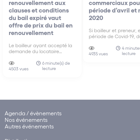
renouvellement aux
commerciaux pour
clauses et conditions
période d’avril et
du bail expiré vaut
2020
offre de prix du bail en
Si bailleur et preneur, 
renouvellement
période de Covid-19, d
de bonne foi, se conce
Le bailleur ayant accepté la
sur la nécessité d’am
4 minute(
demande du locataire
lecture
les modalités d’exécut
4935 vues
sollicitant le renouvellement
leurs obligations respe
aux clauses et conditions du
6 minute(s) de
les moyens du locatair
lecture
précédent bail, la demande
4503 vues
défaut dans l’obligati
en fixation du loyer du bail
délivrance du bailleur e
renouvelé doit être rejetée.
Agenda / évènements
Nos événements
Autres événements