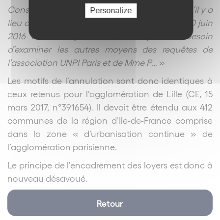
Considérant qu’il résulte de ce qui précède qu’il y a
Personalize
lieu d’annuler les arrêtés du 25 juin 2015, du 20 juin
2016 et du 21 juin 2017, sans qu’il soit besoin
d’examiner les autres moyens des requêtes de
l’association UNPI Paris et de Mme P
… »
Les motifs de l’annulation sont donc identiques à
ceux retenus pour l’agglomération de Lille (CE, 15
mars 2017, n°391654). Il devait être étendu aux 412
communes de la région d’Ile-de-France comprise
dans la zone « d’urbanisation continue » de
l’agglomération parisienne.
Le principe de l’encadrement des loyers est donc à
nouveau désavoué.
Retour