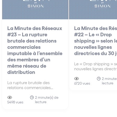
La Minute des Réseaux
La Minute des Ré
#23 – La rupture
#22 – Le « Drop
brutale des relations
shipping » selon l
commerciales
nouvelles lignes
imputable à l’ensemble
directrices du 30 
des membres d’un
Le « Drop shipping » se
même réseau de
nouvelles lignes direct
distribution
30 juin A la différenc
anciennes lignes direct
2 minute(
La rupture brutale des
lecture
de 2010, les nouvelles 
6720 vues
relations commerciales
directrices du 30 juin 
imputable à l’ensemble des
s’intéressent pour la p
membres d’un même réseau
2 minute(s) de
fois au mécanisme du 
lecture
de distribution La faute tirée
5498 vues
shipping…
de la rupture brutale des
relations commerciales