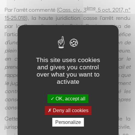
ème
Par l’arrêt commenté (
Cass. civ., 3
, 5 oct. 2017, n°
15-25.018
), la haute juridiction casse l’arrêt rendu
par la Cour d’appel de Saint Denis au visa de
l’article 1134 du code civil et retient
: « le bénéfice
d’une clause résolutoire prévoyant la résiliation de
plein droit du bail, un mois après mise en demeure,
en cas de persistance du manquement par le
This site uses cookies
preneur à l’une des obligations stipulées au bail et
and gives you control
over what you want to
rappelée au commandement, est acquis sans que
activate
le juge n’ait à apprécier la gravité du manquement
contractuel, la Cour d’appel (…)
n’a pas tiré les
conséquences légales de ses propres
OK, accept all
constatations et a violé les textes susvisés
».
Deny all cookies
Cette décision s’inscrit dans le courant de la
Personalize
jurisprudence de la troisième chambre civile,
ème