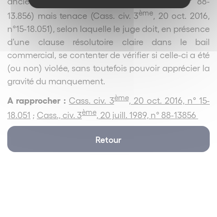
ancienne (Cass. civ. 3
, 20 juill. 1989, n° 88-
ème
13.856) mais tenace (Cass. civ. 3
, 20 oct. 2016,
n°15-18.051), selon laquelle le juge doit, en présence
d’une clause résolutoire claire dans le bail
commercial, se contenter de vérifier si celle-ci a été
(ou non) violée, sans toutefois pouvoir apprécier la
gravité du manquement.
ème
A rapprocher :
Cass. civ. 3
, 20 oct. 2016, n° 15-
ème
18.051
;
Cass., civ. 3
, 20 juill. 1989, n° 88-13856
Retour