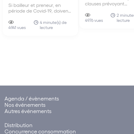
clauses prévoyant
Si bailleur et preneur, en
l’allongement de la du
période de Covid-19, doivent,
d’un contrat de prêt e
2 minute(
de bonne foi, se concerter
lecture
l’augmentation du mo
4976 vues
sur la nécessité d’aménager
4 minute(s) de
des mensualités sont
lecture
les modalités d’exécution de
4941 vues
susceptibles de créer 
leurs obligations respectives,
déséquilibre significati
les moyens du locataire –
les droits et obligation
défaut dans l’obligation de
parties.
délivrance du bailleur et...
Agenda / évènements
Nos événements
Autres événements
Distribution
Concurrence consommation