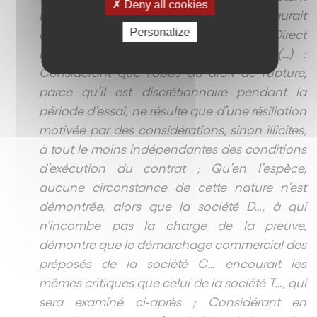
Deny all cookies
prévu au contrat, sa mise en œuvre ne saurait
Personalize
engager la responsabilité de la société Direct
Energie qu’en cas d’abus démontré (…) ;
Considérant que l’abus du droit de rupture,
parce qu’il est discrétionnaire pendant la
période d’essai, ne résulte que d’une résiliation
motivée par des considérations, sinon illicites,
à tout le moins indépendantes des conditions
d’exécution du contrat ; Qu’en l’espèce,
aucune circonstance de cette nature n’est
démontrée, alors que la société D…, à qui
n’incombe pas la charge de la preuve,
démontre que le démarchage commercial des
préposés de la société C… encourait les
mêmes critiques que celui de la société T…, qui
sera examiné ci-après ; Considérant en