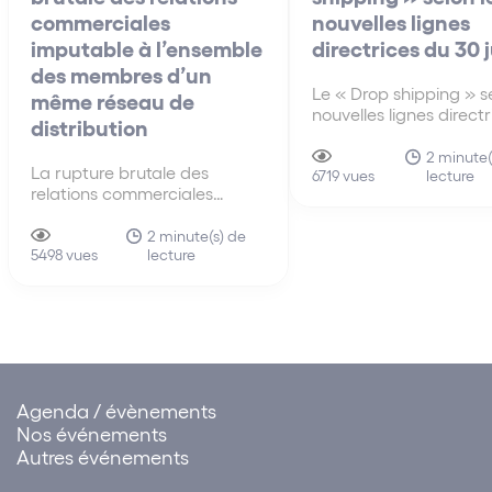
commerciales
nouvelles lignes
imputable à l’ensemble
directrices du 30 
des membres d’un
Le « Drop shipping » se
même réseau de
nouvelles lignes direct
distribution
30 juin A la différenc
anciennes lignes direct
2 minute(
La rupture brutale des
lecture
de 2010, les nouvelles 
6719 vues
relations commerciales
directrices du 30 juin 
imputable à l’ensemble des
s’intéressent pour la p
membres d’un même réseau
2 minute(s) de
fois au mécanisme du 
lecture
de distribution La faute tirée
5498 vues
shipping…
de la rupture brutale des
relations commerciales
établies peut être attribuée à
un ensemble de sociétés.
Cette solution influe sur…
Agenda / évènements
Nos événements
Autres événements