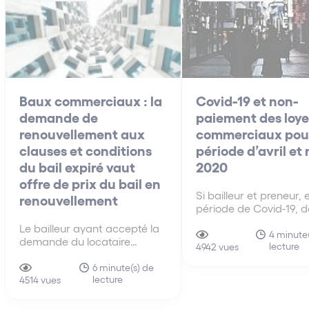
Baux commerciaux : la
Covid-19 et non-
demande de
paiement des loye
renouvellement aux
commerciaux pour
clauses et conditions
période d’avril et
du bail expiré vaut
2020
offre de prix du bail en
Si bailleur et preneur, 
renouvellement
période de Covid-19, d
de bonne foi, se conce
Le bailleur ayant accepté la
sur la nécessité d’am
4 minute
demande du locataire
lecture
les modalités d’exécut
4942 vues
sollicitant le renouvellement
leurs obligations respe
aux clauses et conditions du
6 minute(s) de
les moyens du locatair
lecture
précédent bail, la demande
4514 vues
défaut dans l’obligati
en fixation du loyer du bail
délivrance du bailleur e
renouvelé doit être rejetée.