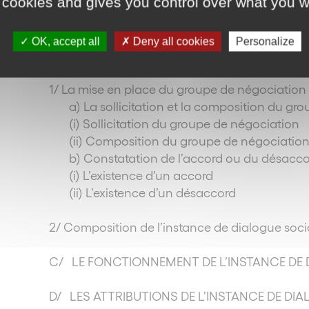
 cookies and gives you control over what you w
4/ Quatrième condition : demande d’une organ
OK, accept all
Deny all cookies
Personalize
B/ LA MISE EN PLACE ET LA COMPOSITION D
1/ La mise en place du groupe de négociation 
a) La sollicitation et la composition du g
(i) Sollicitation du groupe de négociation
(ii) Composition du groupe de négociatio
b) Constatation de l’accord ou du désacc
(i) L’existence d’un accord
(ii) L’existence d’un désaccord
2/ Composition de l’instance de dialogue soc
C/ LE FONCTIONNEMENT DE L’INSTANCE DE
D/ LES ATTRIBUTIONS DE L’INSTANCE DE DI