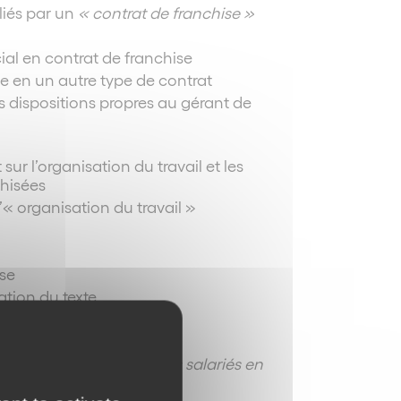
 liés par un
« contrat de franchise »
ial en contrat de franchise
se en un autre type de contrat
s dispositions propres au gérant de
ur l’organisation du travail et les
chisées
’« organisation du travail »
ise
ation du texte
’application du texte
s d’
« au moins
trois cents
salariés en