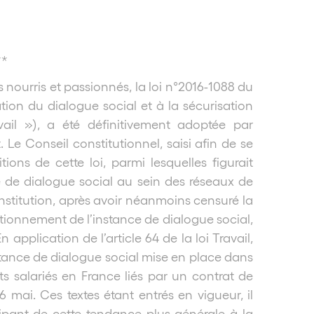
**
nourris et passionnés, la loi n°2016-1088 du
ation du dialogue social et à la sécurisation
vail »), a été définitivement adoptée par
 Le Conseil constitutionnel, saisi afin de se
tions de cette loi, parmi lesquelles figurait
nce de dialogue social au sein des réseaux de
nstitution, après avoir néanmoins censuré la
ctionnement de l’instance de dialogue social,
application de l’article 64 de la loi Travail,
instance de dialogue social mise en place dans
ts salariés en France liés par un contrat de
6 mai. Ces textes étant entrés en vigueur, il
cipant de cette tendance plus générale à la