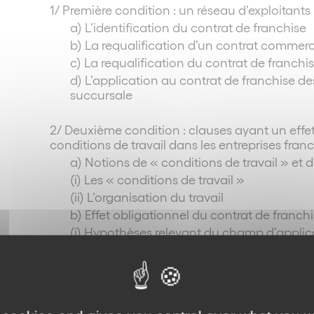
1/ Première condition : un réseau d’exploitants
a) L’identification du contrat de franchise
b) La requalification d’un contrat commerc
c) La requalification du contrat de franchi
d) L’application au contrat de franchise de
succursale
2/ Deuxième condition : clauses ayant un effet s
conditions de travail dans les entreprises fran
a) Notions de « conditions de travail » et d
(i) Les « conditions de travail »
(ii) L’organisation du travail
b) Effet obligationnel du contrat de franch
(i) Hypothèses relevant du champ d’applic
(ii) Hypothèses ne relevant pas du champ d
3/ Troisième condition : un réseau d’exploitant
France »