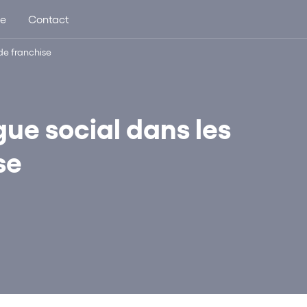
ue
Contact
de franchise
gue social dans les
se