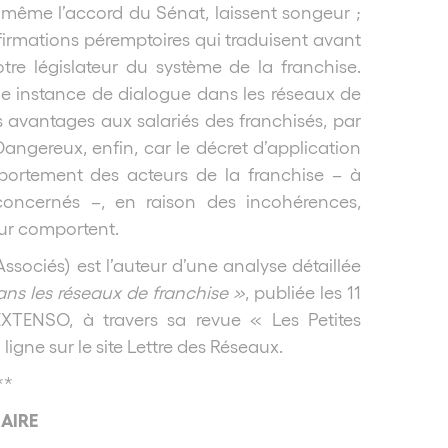
 même l’accord du Sénat, laissent songeur ;
firmations péremptoires qui traduisent avant
re législateur du système de la franchise.
ne instance de dialogue dans les réseaux de
es avantages aux salariés des franchisés, par
Dangereux, enfin, car le décret d’application
portement des acteurs de la franchise – à
oncernés –, en raison des incohérences,
eur comportent.
ociés) est l’auteur d’une analyse détaillée
ans les réseaux de franchise »
, publiée les 11
LEXTENSO, à travers sa revue « Les Petites
igne sur le site Lettre des Réseaux.
**
AIRE