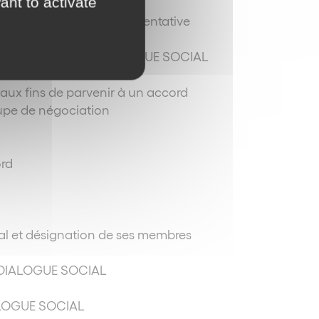
ant to activate
isation syndicale représentative
E L’INSTANCE DE DIALOGUE SOCIAL
aux fins de parvenir à un accord
roupe de négociation
n
ord
ial et désignation de ses membres
 DIALOGUE SOCIAL
ALOGUE SOCIAL