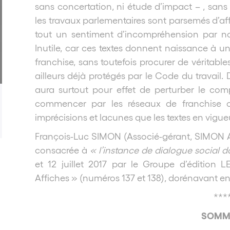
sans concertation, ni étude d’impact – , sans
les travaux parlementaires sont parsemés d’af
tout un sentiment d’incompréhension par not
Inutile, car ces textes donnent naissance à u
franchise, sans toutefois procurer de véritabl
ailleurs déjà protégés par le Code du travail. 
aura surtout pour effet de perturber le com
commencer par les réseaux de franchise c
imprécisions et lacunes que les textes en vigu
François-Luc SIMON (Associé-gérant, SIMON Ass
consacrée à
« l’instance de dialogue social d
et 12 juillet 2017 par le Groupe d’édition 
Affiches » (numéros 137 et 138), dorénavant en l
***
SOMM