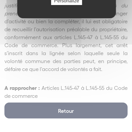
Personalize
justifiant la résiliation du bail aux torts du
preneur
». En effet, si le preneur souhaite changer
d’activité ou bien la compléter, il lui est obligatoire
de recueillir l’autorisation préalable du propriétaire,
conformément aux articles L.145-47 à L.145-55 du
Code de commerce. Plus largement, cet arrêt
s’inscrit dans la lignée selon laquelle seule la
volonté commune des parties peut, en principe,
défaire ce que l’accord de volontés a fait.
A rapprocher :
Articles L.145-47 à L.145-55 du Code
de commerce
Retour