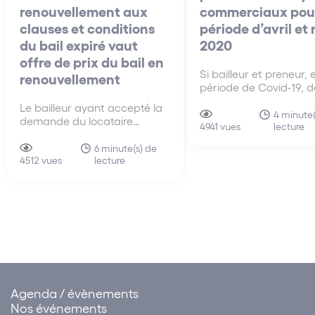
renouvellement aux
commerciaux pour
clauses et conditions
période d’avril et
du bail expiré vaut
2020
offre de prix du bail en
Si bailleur et preneur, 
renouvellement
période de Covid-19, d
de bonne foi, se conce
Le bailleur ayant accepté la
sur la nécessité d’am
4 minute(
demande du locataire
lecture
les modalités d’exécut
4941 vues
sollicitant le renouvellement
leurs obligations respe
aux clauses et conditions du
6 minute(s) de
les moyens du locatair
lecture
précédent bail, la demande
4512 vues
défaut dans l’obligati
en fixation du loyer du bail
délivrance du bailleur e
renouvelé doit être rejetée.
Agenda / évènements
Nos événements