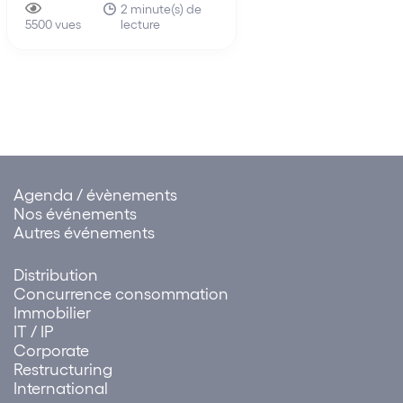
membres d’un même réseau
2 minute(s) de
fois au mécanisme du 
lecture
de distribution La faute tirée
5500 vues
shipping…
de la rupture brutale des
relations commerciales
établies peut être attribuée à
un ensemble de sociétés.
Cette solution influe sur…
Agenda / évènements
Nos événements
Autres événements
Distribution
Concurrence consommation
Immobilier
IT / IP
Corporate
Restructuring
International