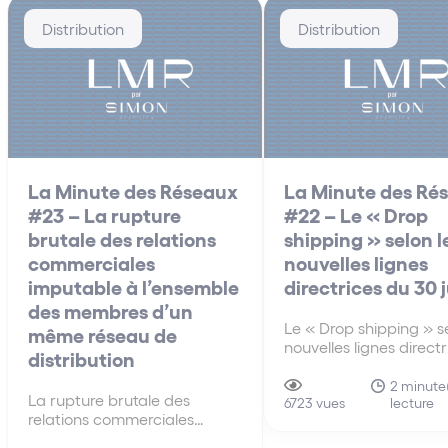
Distribution
Distribution
La Minute des Réseaux
La Minute des Ré
#23 – La rupture
#22 – Le « Drop
brutale des relations
shipping » selon l
commerciales
nouvelles lignes
imputable à l’ensemble
directrices du 30 
des membres d’un
Le « Drop shipping » se
même réseau de
nouvelles lignes direct
distribution
30 juin A la différenc
anciennes lignes direct
2 minute(
La rupture brutale des
lecture
de 2010, les nouvelles 
6723 vues
relations commerciales
directrices du 30 juin 
imputable à l’ensemble des
s’intéressent pour la p