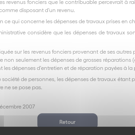
s revenus fonciers que le contribuable percevrait à ra
é comme disposant d’un revenu.
n ce qui concerne les dépenses de travaux prises en cha
ministrative considère que les dépenses de travaux so
tiquée sur les revenus fonciers provenant de ses autres 
uire non seulement les dépenses de grosses réparations 
 les dépenses d’entretien et de réparation payées à la pl
e société de personnes, les dépenses de travaux étant pr
re ne se pose pas.
1 décembre 2007
Retour