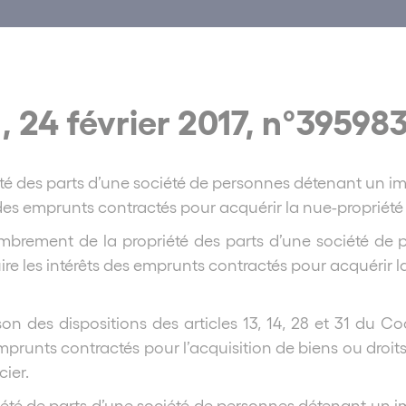
 24 février 2017, n°39598
é des parts d’une société de personnes détenant un im
 des emprunts contractés pour acquérir la nue-propriété 
brement de la propriété des parts d’une société d
ire les intérêts des emprunts contractés pour acquérir l
son des dispositions des articles 13, 14, 28 et 31 du 
s emprunts contractés pour l’acquisition de biens ou droi
ier.
té de parts d’une société de personnes détenant un im