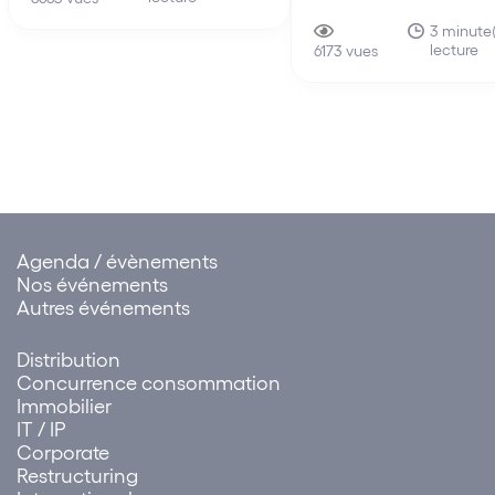
majorité, la seule contr
assemblées générales
à l’intérêt social ne suf
3 minute(
jusqu’au 30 septembre 2021.
lecture
pour annuler une déci
6173 vues
des associés qui octro
rémunération exceptio
à un dirigeant.
Agenda / évènements
Nos événements
Autres événements
Distribution
Concurrence consommation
Immobilier
IT / IP
Corporate
Restructuring