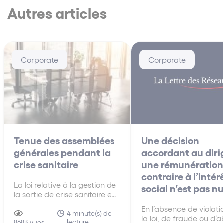
Autres articles
Corporate
Corporate
Tenue des assemblées
Une décision
générales pendant la
accordant au dir
crise sanitaire
une rémunération
contraire à l’intér
La loi relative à la gestion de
social n’est pas nu
la sortie de crise sanitaire en
date du 31 mai 2021 a
En l’absence de violati
prorogé le régime
4 minute(s) de
la loi, de fraude ou d’
lecture
dérogatoire de tenue des
8683 vues