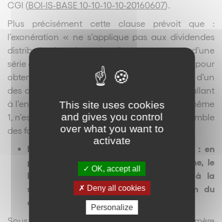
CGI (
BOI-IS-BASE 10-10-10-10-20160607
).
Plus précisément cette clause prévoit que :
l’exonération « ne s’applique pas aux dividendes
distribués dans le cadre d’un montage ou d’une
série de montages qui, ayant été mis en place pour
obtenir, à titre d’objectif principal ou au titre d’un
des objectifs principaux, un avantage fiscal allant
à l’encontre de l’objet ou de la finalité de ce même
This site uses cookies
and gives you control
1, n’est pas authentique compte tenu de l’ensemble
over what you want to
des faits et circonstances pertinents.».
activate
Modification de l’article 119 ter du CGI : en
présence d’une société mère européenne, le
OK, accept all
bénéfice de l’exonération de retenue à la
source est abaissé à 5% de détention du
Deny all cookies
capital de la filiale
Personalize
Sous réserve de l’impossibilité de la société mère