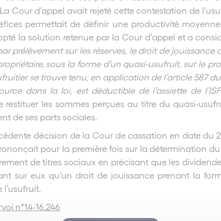
La Cour d’appel avait rejeté cette contestation de l’us
ices permettait de définir une productivité moyenne p
pté la solution retenue par la Cour d’appel et a consi
r prélèvement sur les réserves, le droit de jouissance de 
propriétaire, sous la forme d’un quasi-usufruit, sur le pr
fruitier se trouve tenu, en application de l’article 587 du
ource dans la loi, est déductible de l’assiette de l’
 de restituer les sommes perçues au titre du quasi-usu
t de ses parts sociales.
récédente décision de la Cour de cassation en date du 2
rononçait pour la première fois sur la détermination du
ement de titres sociaux en précisant que les dividendes
xerçant sur eux qu’un droit de jouissance prenant la fo
l’usufruit.
voi n°14-16.246