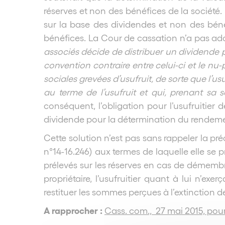
réserves et non des bénéfices de la société. 
sur la base des dividendes et non des bénéf
bénéfices. La Cour de cassation n’a pas ado
associés décide de distribuer un dividende pa
convention contraire entre celui-ci et le nu-
sociales grevées d’usufruit, de sorte que l’usu
au terme de l’usufruit et qui, prenant sa s
conséquent, l’obligation pour l’usufruitier
dividende pour la détermination du rendemen
Cette solution n’est pas sans rappeler la p
n°14-16.246) aux termes de laquelle elle se p
prélevés sur les réserves en cas de démembr
propriétaire, l’usufruitier quant à lui n’e
restituer les sommes perçues à l’extinction de 
A rapprocher :
Cass. com., 27 mai 2015, pour