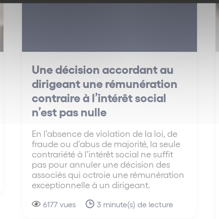
Une décision accordant au
dirigeant une rémunération
contraire à l’intérêt social
n’est pas nulle
En l’absence de violation de la loi, de
fraude ou d’abus de majorité, la seule
contrariété à l’intérêt social ne suffit
pas pour annuler une décision des
associés qui octroie une rémunération
exceptionnelle à un dirigeant.
6177 vues
3 minute(s) de lecture