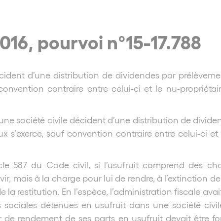
016, pourvoi n°15-17.788
cident d’une distribution de dividendes par prélèvemen
 convention contraire entre celui-ci et le nu-propriéta
une société civile décident d’une distribution de dividen
ux s’exerce, sauf convention contraire entre celui-ci et
icle 587 du Code civil, si l’usufruit comprend des c
rvir, mais à la charge pour lui de rendre, à l’extinction 
de la restitution. En l’espèce, l’administration fiscale ava
ts sociales détenues en usufruit dans une société civile
 de rendement de ses parts en usufruit devait être fo