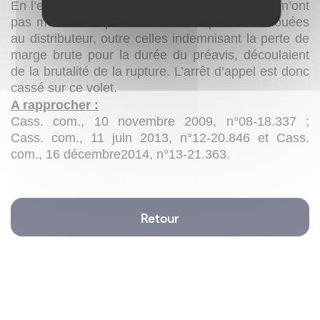
En l’espèce, elle estime que les juges du fond n’ont
pas montré en quoi les sommes qu’ils ont allouées
au distributeur, outre celles indemnisant la perte de
marge brute pour la durée du préavis, découlaient
de la brutalité de la rupture. L’arrêt d’appel est donc
cassé sur ce volet.
A rapprocher :
Cass. com., 10 novembre 2009, n°08-18.337 ;
Cass. com., 11 juin 2013, n°12-20.846 et Cass.
com., 16 décembre2014, n°13-21.363.
Retour