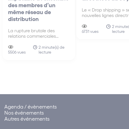
des membres d’un
Le « Drop shipping » se
même réseau de
nouvelles lignes direct
distribution
30 juin A la différenc
anciennes lignes direct
2 minute(
La rupture brutale des
lecture
de 2010, les nouvelles 
6731 vues
relations commerciales
directrices du 30 juin 
imputable à l’ensemble des
s’intéressent pour la p
membres d’un même réseau
2 minute(s) de
fois au mécanisme du 
lecture
de distribution La faute tirée
5506 vues
shipping…
de la rupture brutale des
relations commerciales
établies peut être attribuée à
un ensemble de sociétés.
Cette solution influe sur…
Agenda / évènements
Nos événements
Autres événements