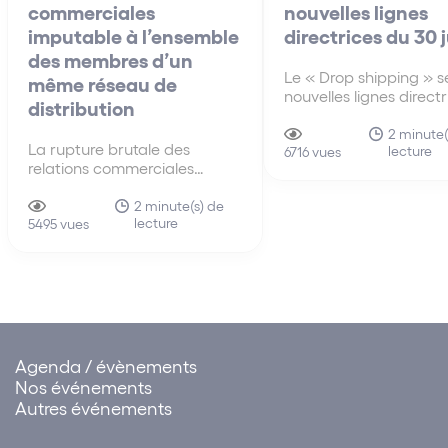
commerciales
nouvelles lignes
imputable à l’ensemble
directrices du 30 
des membres d’un
Le « Drop shipping » se
même réseau de
nouvelles lignes direct
distribution
30 juin A la différenc
anciennes lignes direct
2 minute(
La rupture brutale des
lecture
de 2010, les nouvelles 
6716 vues
relations commerciales
directrices du 30 juin 
imputable à l’ensemble des
s’intéressent pour la p
membres d’un même réseau
2 minute(s) de
fois au mécanisme du 
lecture
de distribution La faute tirée
5495 vues
shipping…
de la rupture brutale des
relations commerciales
établies peut être attribuée à
un ensemble de sociétés.
Cette solution influe sur…
Agenda / évènements
Nos événements
Autres événements