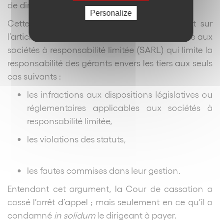
de dirigeant de la société SIGURET CONCEPT.
Personalize
Cette argumentation est fondée notamment sur
l’article L223-22 du Code de commerce, propre aux
sociétés à responsabilité limitée (SARL) qui limite la
responsabilité des gérants envers les tiers aux seuls
cas suivants :
les infractions aux dispositions législatives ou
réglementaires applicables aux sociétés à
responsabilité limitée,
les violations des statuts,
les fautes commises dans leur gestion.
Entendant cet argument, la Cour de cassation a
cassé l’arrêt d’appel ; mais seulement en ce qu’il a
condamné
in solidum
le dirigeant à payer.