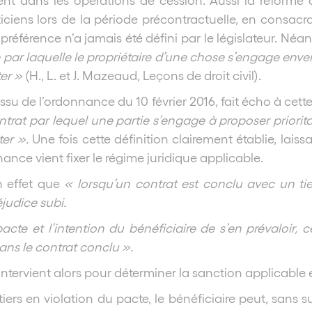
aticiens lors de la période précontractuelle, en consac
préférence n’a jamais été défini par le législateur. Né
par laquelle le propriétaire d’une chose s’engage env
ter »
(H., L. et J. Mazeaud, Leçons de droit civil).
issu de l’ordonnance du 10 février 2016, fait écho à cette
ntrat par lequel une partie s’engage à proposer priorita
ter ».
Une fois cette définition clairement établie, laiss
nce vient fixer le régime juridique applicable.
en effet que
« lorsqu’un contrat est conclu avec un tie
éjudice subi.
pacte et l’intention du bénéficiaire de s’en prévaloir,
ans le contrat conclu ».
intervient alors pour déterminer la sanction applicable 
tiers en violation du pacte, le bénéficiaire peut, sans 