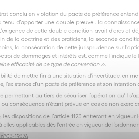
ontrat conclu en violation du pacte de préférence entend 
era tenu d’apporter une double preuve : la connaissance pa
. L’exigence de cette double condition avait d’ores et 
ein de la doctrine et des praticiens, la seconde cond
oins, la consécration de cette jurisprudence sur l’opti
l’octroi de dommages et intérêts est, comme l’indique l
eine efficacité de ce type de convention ».
ssibilité de mettre fin à une situation d’incertitude, en
e, l’existence d’un pacte de préférence et son intention 
ive permettant au tiers de sécuriser l’opération qu’il s’
n ou conséquence n’étant prévue en cas de non exercic
es dispositions de l’article 1123 entreront en vigueur l
 à elles applicables dès l’entrée en vigueur de l’ordonna
, n°03-19376