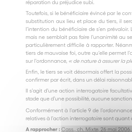
réparation du préjudice subi.
Toutefois, si le bénéficiaire évincé par le c
substitution aux lieu et place du tiers, il s
l’intention du bénéficiaire de s’en prévaloir
mais ne semblait pas faire l’unanimité au s
particulièrement difficile à rapporter. Néanm
tiers de mauvaise foi, outre qu’elle permet 
sur l’ordonnance,
« de nature à assurer la pl
Enfin, le tiers se voit désormais offert la po
confirmer par écrit, dans un délai raisonnabl
Il s’agit d’une action interrogatoire facultat
stade que d’une possibilité, aucune sanctio
Conformément à l’article 9 de l’ordonnance, l
relatives à l’action interrogatoire sont quant
A rapprocher :
Cass., ch. Mixte, 26 mai 2006