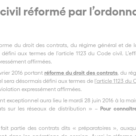
 civil réformé par l’ordon
orme du droit des contrats, du régime général et de l
s défini aux termes de
l’article 1123 du Code civil
. L’e
xpressément affirmées.
réforme du droit des contrats
vrier 2016 portant
, du ré
el sera désormais défini aux termes de
l’article 1123 du 
a violation expressément affirmées.
 exceptionnel aura lieu le mardi 28 juin 2016 à la mais
Pour connaîtr
ts sur les réseaux de distribution » –
fait partie des contrats dits « préparatoires », auxq
nt dans les opérations de cession. Aussi la réforme du 