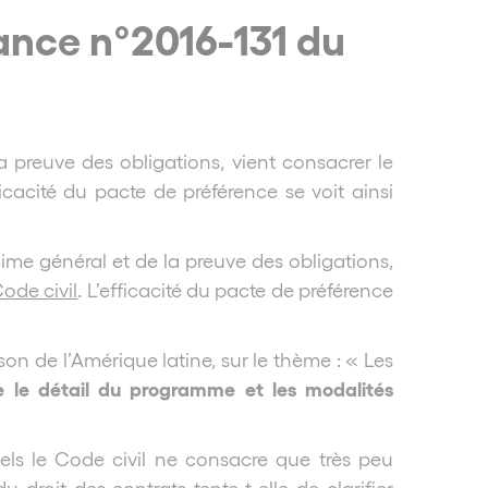
nance n°2016-131 du
a preuve des obligations, vient consacrer le
fficacité du pacte de préférence se voit ainsi
gime général et de la preuve des obligations,
Code civil
. L’efficacité du pacte de préférence
on de l’Amérique latine, sur le thème : « Les
e le détail du programme et les modalités
uels le Code civil ne consacre que très peu
droit des contrats tente-t-elle de clarifier