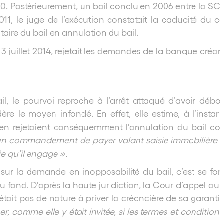
. Postérieurement, un bail conclu en 2006 entre la SCI
011, le juge de l’exécution constatait la caducité d
taire du bail en annulation du bail.
3 juillet 2014, rejetait les demandes de la banque créa
, le pourvoi reproche à l’arrêt attaqué d’avoir d
re le moyen infondé. En effet, elle estime, à l’instar
rejetaient conséquemment l’annulation du bail con
un commandement de payer valant saisie immobilière le 
ie qu’il engage ».
ur la demande en inopposabilité du bail, c’est se fon
 fond. D’après la haute juridiction, la Cour d’appel au
ait pas de nature à priver la créancière de sa garanti
r, comme elle y était invitée, si les termes et conditio