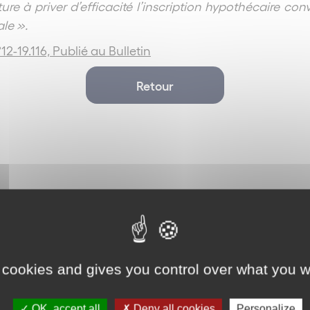
re à priver d’efficacité l’inscription hypothécaire con
ale ».
°12-19.116, Publié au Bulletin
Retour
 cookies and gives you control over what you w
OK, accept all
Deny all cookies
Personalize