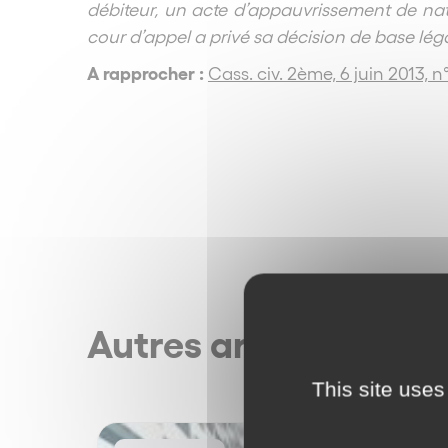
débiteur, un acte d’appauvrissement de natu
cour d’appel a privé sa décision de base lég
A rapprocher :
Cass. civ. 2ème, 6 juin 2013, n
Autres articles
This site uses