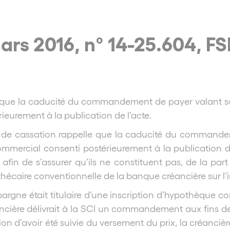
mars 2016, n° 14-25.604, F
le que la caducité du commandement de payer valant sa
ieurement à la publication de l’acte.
r de cassation rappelle que la caducité du commandem
ommercial consenti postérieurement à la publication de
l afin de s’assurer qu’ils ne constituent pas, de la pa
pothécaire conventionnelle de la banque créancière sur l
épargne était titulaire d’une inscription d’hypothèque
ancière délivrait à la SCI un commandement aux fins de 
n d’avoir été suivie du versement du prix, la créanciè