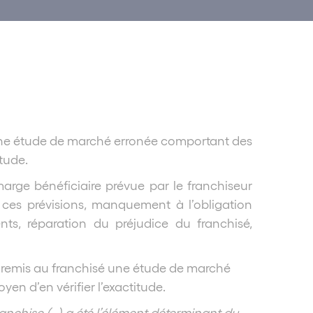
sé une étude de marché erronée comportant des
itude.
marge bénéficiaire prévue par le franchiseur
de ces prévisions, manquement à l’obligation
nts, réparation du préjudice du franchisé,
ant remis au franchisé une étude de marché
yen d’en vérifier l’exactitude.
ranchise (…) a été l’élément déterminant du