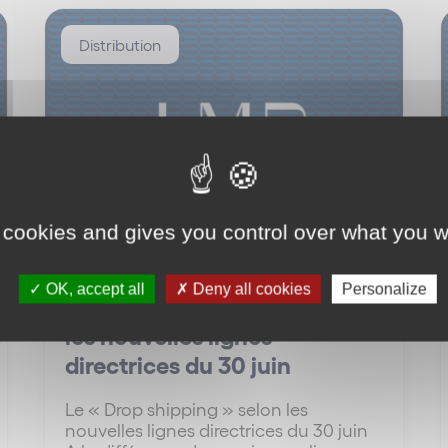
Distribution
 cookies and gives you control over what you w
La Minute des Réseaux #22 –
OK, accept all
Deny all cookies
Personalize
Le « Drop shipping » selon
les nouvelles lignes
directrices du 30 juin
Le « Drop shipping » selon les
nouvelles lignes directrices du 30 juin