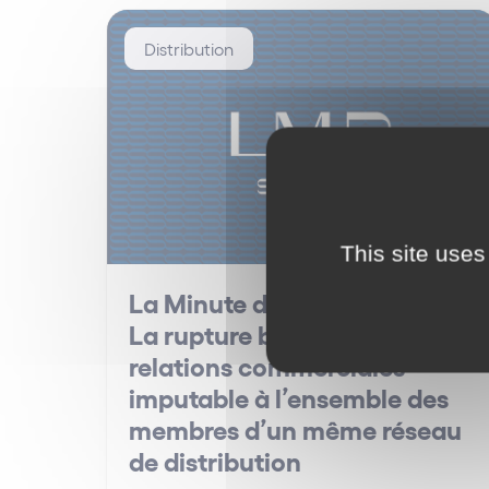
Distribution
This site uses
La Minute des Réseaux #23 –
La rupture brutale des
relations commerciales
imputable à l’ensemble des
membres d’un même réseau
de distribution