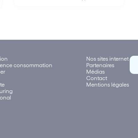
tion
Nos sites internet
rence consommation
Partenaires
er
Médias
Contact
te
Mentions légales
uring
ional