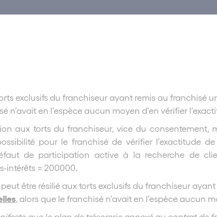
x torts exclusifs du franchiseur ayant remis au franchi
sé n’avait en l’espèce aucun moyen d’en vérifier l’exact
ation aux torts du franchiseur, vice du consentement, 
ssibilité pour le franchisé de vérifier l’exactitude 
faut de participation active à la recherche de clie
-intérêts = 200000.
peut être résilié aux torts exclusifs du franchiseur ay
lles
, alors que le franchisé n’avait en l’espèce aucun mo
nifeste que le plan de trésorerie annexé au contrat de f