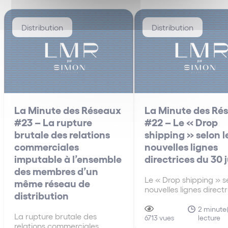
Distribution
Distribution
La Minute des Réseaux
La Minute des Ré
#23 – La rupture
#22 – Le « Drop
brutale des relations
shipping » selon l
commerciales
nouvelles lignes
imputable à l’ensemble
directrices du 30 
des membres d’un
Le « Drop shipping » se
même réseau de
nouvelles lignes direct
distribution
30 juin A la différenc
anciennes lignes direct
2 minute(
La rupture brutale des
lecture
de 2010, les nouvelles 
6713 vues
relations commerciales
directrices du 30 juin 