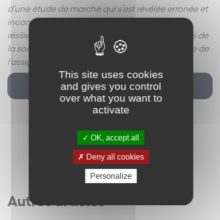
d’une étude de marché qui s’est révélée erronée et
incomplète, Qu’en conséquence il y a lieu de
résilier le contrat de franchise aux torts exclusifs de
la société D… à compter du 30 janvier 1995, date de
l’assignation. (…) ».
This site uses cookies
and gives you control
Retour
over what you want to
activate
OK, accept all
Deny all cookies
Personalize
Autres articles