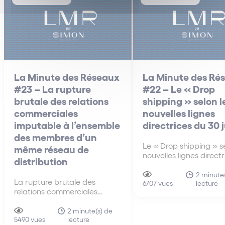
La Minute des Réseaux
La Minute des Ré
#23 – La rupture
#22 – Le « Drop
brutale des relations
shipping » selon l
commerciales
nouvelles lignes
imputable à l’ensemble
directrices du 30 
des membres d’un
Le « Drop shipping » se
même réseau de
nouvelles lignes direct
distribution
30 juin A la différenc
anciennes lignes direct
2 minute(
La rupture brutale des
lecture
de 2010, les nouvelles 
6707 vues
relations commerciales
directrices du 30 juin 
imputable à l’ensemble des
s’intéressent pour la p
membres d’un même réseau
2 minute(s) de
fois au mécanisme du 
lecture
de distribution La faute tirée
5490 vues
shipping…