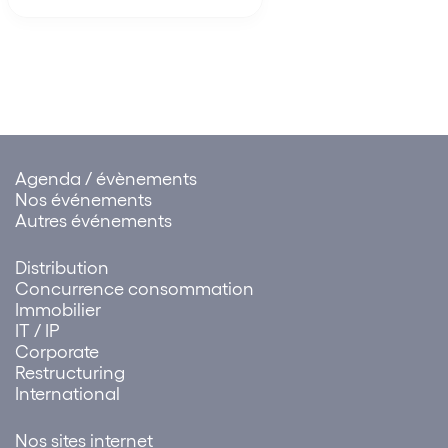
de la rupture brutale des
relations commerciales
établies peut être attribuée à
un ensemble de sociétés.
Cette solution influe sur…
Agenda / évènements
Nos événements
Autres événements
Distribution
Concurrence consommation
Immobilier
IT / IP
Corporate
Restructuring
International
Nos sites internet